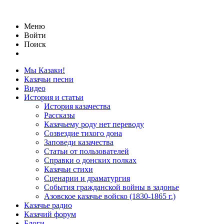
Меню
Войти
Поиск
Мы Казаки!
Казачьи песни
Видео
История и статьи
История казачества
Рассказы
Казачьему роду нет переводу
Созвездие тихого дона
Заповеди казачества
Статьи от пользователей
Справки о донских полках
Казачьи стихи
Сценарии и драматургия
События гражданской войны в задонье
Азовское казачье войско (1830-1865 г.)
Казачье радио
Казачий форум
Блоги