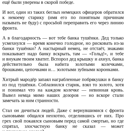
ещё были уверены в скорой победе.
И вот, один из таких беглых немецких офицеров обратился
к некоему старику (имя его по понятным причинам
называть не буду) с просьбой переправить его через линию
фронта.
А в благодарность — вот тебе банка тушёнки. Дед только
усмехнулся — время конечно голодное, но рисковать из-за
банки тушёнки? А настырный немец, не отстаёт, знаками
показывает надо банку вскрыть, там — «Гольд!», и тебе
и внукам твоим хватит. Вспорол дед крышку и ахнул, банка
действительно была набита золотыми колечками,
брошками, цепочками и… золотыми зубными коронками.
Хитрый мародёр запаял награбленные побрякушки в банку
из под тушёнки. Соблазнился старик, взял то золото, хотя
и понимал что на каждом колечке — невинная кровь.
Вывел немца мимо наших дозоров — но вскоре стали
замечать за ним странности.
Стал он дичиться людей. Даже с вернувшимися с фронта
сыновьями общался неохотно, отделившись от них. Про
грех свой покаялся сыновьям перед самой смертью, но где
спрятал, злосчастную банку не сказал — может