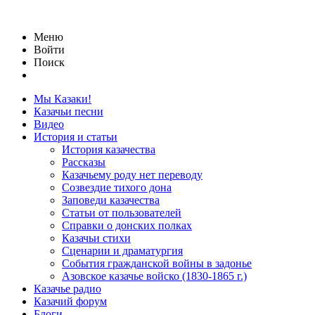
Меню
Войти
Поиск
Мы Казаки!
Казачьи песни
Видео
История и статьи
История казачества
Рассказы
Казачьему роду нет переводу
Созвездие тихого дона
Заповеди казачества
Статьи от пользователей
Справки о донских полках
Казачьи стихи
Сценарии и драматургия
События гражданской войны в задонье
Азовское казачье войско (1830-1865 г.)
Казачье радио
Казачий форум
Блоги