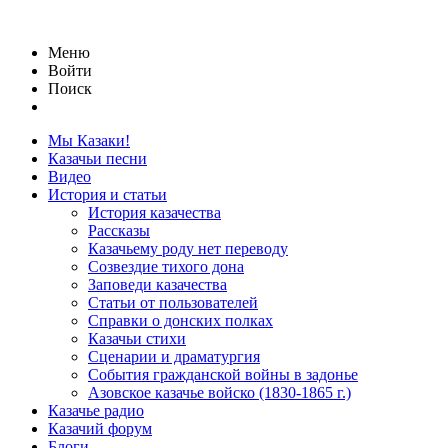
Меню
Войти
Поиск
Мы Казаки!
Казачьи песни
Видео
История и статьи
История казачества
Рассказы
Казачьему роду нет переводу
Созвездие тихого дона
Заповеди казачества
Статьи от пользователей
Справки о донских полках
Казачьи стихи
Сценарии и драматургия
События гражданской войны в задонье
Азовское казачье войско (1830-1865 г.)
Казачье радио
Казачий форум
Блоги