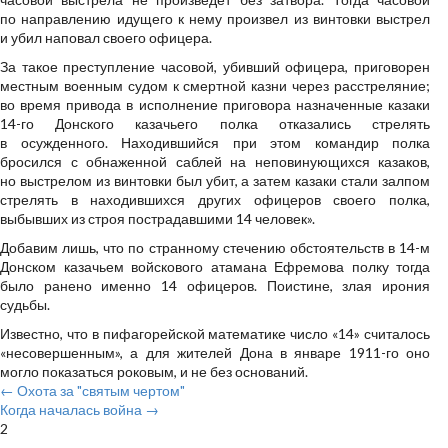
по направлению идущего к нему произвел из винтовки выстрел
и убил наповал своего офицера.
За такое преступление часовой, убивший офицера, приговорен
местным военным судом к смертной казни через расстреляние;
во время привода в исполнение приговора назначенные казаки
14-го Донского казачьего полка отказались стрелять
в осужденного. Находившийся при этом командир полка
бросился с обнаженной саблей на неповинующихся казаков,
но выстрелом из винтовки был убит, а затем казаки стали залпом
стрелять в находившихся других офицеров своего полка,
выбывших из строя пострадавшими 14 человек».
Добавим лишь, что по странному стечению обстоятельств в 14-м
Донском казачьем войскового атамана Ефремова полку тогда
было ранено именно 14 офицеров. Поистине, злая ирония
судьбы.
Известно, что в пифагорейской математике число «14» считалось
«несовершенным», а для жителей Дона в январе 1911-го оно
могло показаться роковым, и не без оснований.
← Охота за "святым чертом"
Когда началась война →
2