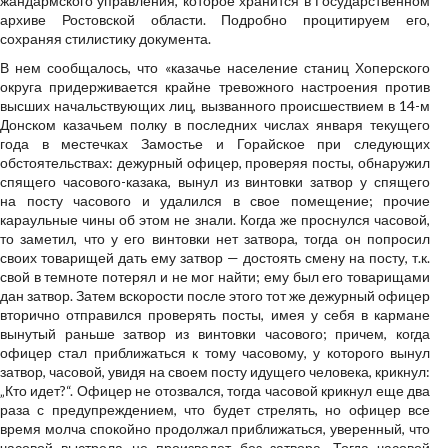
жандармского управления, которое хранится в Государственном
архиве Ростовской области. Подробно процитируем его,
сохраняя стилистику документа.
В нем сообщалось, что «казачье население станиц Хоперского
округа придерживается крайне тревожного настроения против
высших начальствующих лиц, вызванного происшествием в 14-м
Донском казачьем полку в последних числах января текущего
года в местечках Замостье и Горайское при следующих
обстоятельствах: дежурный офицер, проверяя посты, обнаружил
спящего часового-казака, вынул из винтовки затвор у спящего
на посту часового и удалился в свое помещение; прочие
караульные чины об этом не знали. Когда же проснулся часовой,
то заметил, что у его винтовки нет затвора, тогда он попросил
своих товарищей дать ему затвор — достоять смену на посту, т.к.
свой в темноте потерял и не мог найти; ему был его товарищами
дан затвор. Затем вскорости после этого тот же дежурный офицер
вторично отправился проверять посты, имея у себя в кармане
вынутый раньше затвор из винтовки часового; причем, когда
офицер стал приближаться к тому часовому, у которого вынул
затвор, часовой, увидя на своем посту идущего человека, крикнул:
„Кто идет?“. Офицер не отозвался, тогда часовой крикнул еще два
раза с преду­преждением, что будет стрелять, но офицер все
время молча спокойно продолжал приближаться, уверенный, что
часовой выстрела не произведет без затвора. Тогда часовой