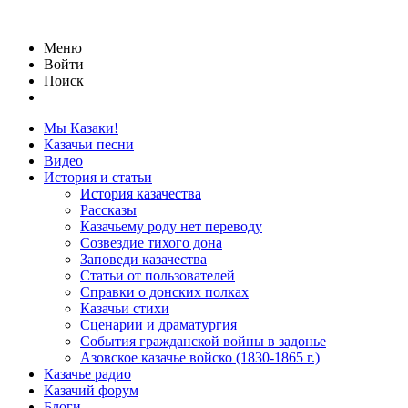
Меню
Войти
Поиск
Мы Казаки!
Казачьи песни
Видео
История и статьи
История казачества
Рассказы
Казачьему роду нет переводу
Созвездие тихого дона
Заповеди казачества
Статьи от пользователей
Справки о донских полках
Казачьи стихи
Сценарии и драматургия
События гражданской войны в задонье
Азовское казачье войско (1830-1865 г.)
Казачье радио
Казачий форум
Блоги