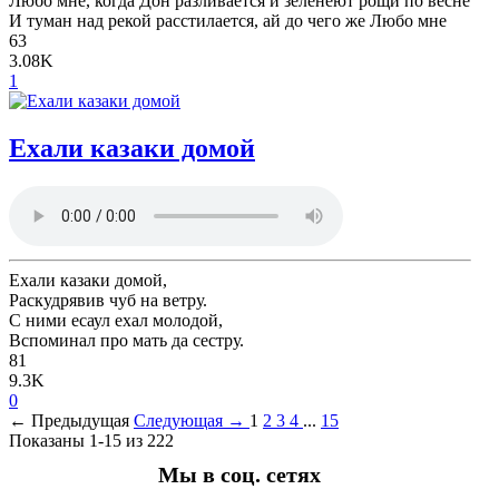
Любо мне, когда Дон разливается и зеленеют рощи по весне
И туман над рекой расстилается, ай до чего же Любо мне
63
3.08K
1
Ехали казаки домой
Ехали казаки домой,
Раскудрявив чуб на ветру.
С ними есаул ехал молодой,
Вспоминал про мать да сестру.
81
9.3K
0
← Предыдущая
Следующая →
1
2
3
4
...
15
Показаны 1-15 из 222
Мы в соц. сетях