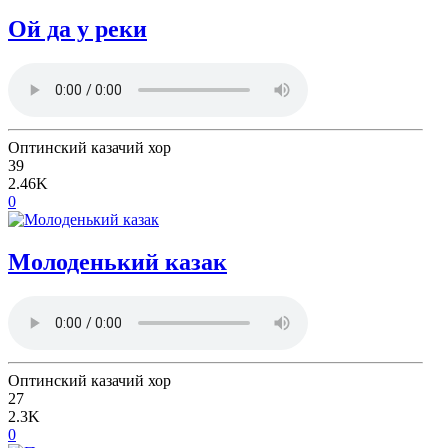
Ой да у реки
Оптинский казачий хор
39
2.46K
0
Молоденький казак
Оптинский казачий хор
27
2.3K
0