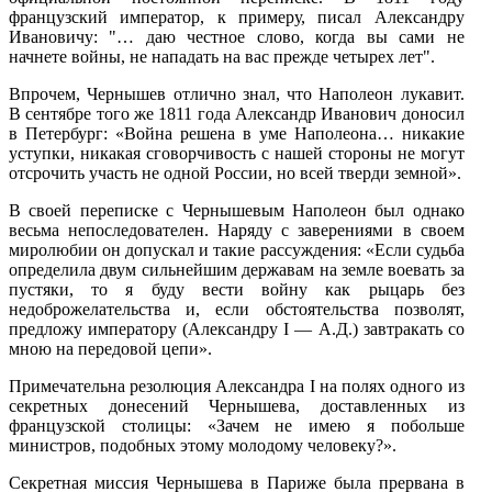
французский император, к примеру, писал Александру
Ивановичу: "… даю честное слово, когда вы сами не
начнете войны, не нападать на вас прежде четырех лет".
Впрочем, Чернышев отлично знал, что Наполеон лукавит.
В сентябре того же 1811 года Александр Иванович доносил
в Петербург: «Война решена в уме Наполеона… никакие
уступки, никакая сговорчивость с нашей стороны не могут
отсрочить участь не одной России, но всей тверди земной».
В своей переписке с Чернышевым Наполеон был однако
весьма непоследователен. Наряду с заверениями в своем
миролюбии он допускал и такие рассуждения: «Если судьба
определила двум сильнейшим державам на земле воевать за
пустяки, то я буду вести войну как рыцарь без
недоброжелательства и, если обстоятельства позволят,
предложу императору (Александру I — А.Д.) завтракать со
мною на передовой цепи».
Примечательна резолюция Александра I на полях одного из
секретных донесений Чернышева, доставленных из
французской столицы: «Зачем не имею я побольше
министров, подобных этому молодому человеку?».
Секретная миссия Чернышева в Париже была прервана в