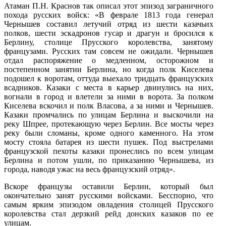
Атаман П.Н. Краснов так описал этот эпизод заграничного
похода русских войск: «В феврале 1813 года генерал
Чернышев составил летучий отряд из шести казачьих
полков, шести эскадронов гусар и драгун и бросился к
Берлину, столице Прусского королевства, занятому
французами. Русских там совсем не ожидали. Чернышев
отдал распоряжение о медленном, осторожном и
постепенном занятии Берлина, но когда полк Киселева
подошел к воротам, оттуда выехало тридцать французских
всадников. Казаки с места в карьер двинулись на них,
вогнали в город и влетели за ними в ворота. За полком
Киселева вскочил и полк Власова, а за ними и Чернышев.
Казаки промчались по улицам Берлина и выскочили на
реку Шпрее, протекающую через Берлин. Все мосты через
реку были сломаны, кроме одного каменного. На этом
мосту стояла батарея из шести пушек. Под выстрелами
французской пехоты казаки пронеслись по всем улицам
Берлина и потом ушли, по приказанию Чернышева, из
города, наводя ужас на весь французский отряд».
Вскоре французы оставили Берлин, который был
окончательно занят русскими войсками. Бесспорно, что
самым ярким эпизодом овладения столицей Прусского
королевства стал дерзкий рейд донских казаков по ее
улицам.