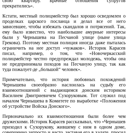
свою квартиру. Брачные отношения супругов
прекратились».
Кстати, местный полицмейстер был хорошо осведомлен о
проделках царского посланца и делал все от него
зависевшее, чтобы избежать скандалов и потрясений. Так,
ему было известно, что наибольшие амурные интересы
были у Чернышева на Песчаной улице (ныне улица
Грекова). Поэтому местная полиция иногда даже пыталась
ограничить на нее доступ «чужаков». Историк Карасев
писал, например, о том, что «Новочеркасский
полицмейстер честно предупреждал молодежь, чтобы она
не предпринимала походов на Песчаную улицу, так как
туда пожалует-де „большой“ человек».
Примечательно, что история любовных похождений
Чернышева своеобразно наслоилась на судьбу его
взаимоотношений с выдающимся донским историком
Василием Дмитриевичем Сухоруковым. Тот служил под
началом Чернышева в Комитете по выработке «Положения
об устройстве Войска Донского».
Первоначально их взаимоотношения были более чем
дружескими. Историк Карасев рассказывал, что «Чернышев
приходил к Сухорукову, жившему с ним в одном доме,
совершенно запросто и часто, заставая его в халате, просил