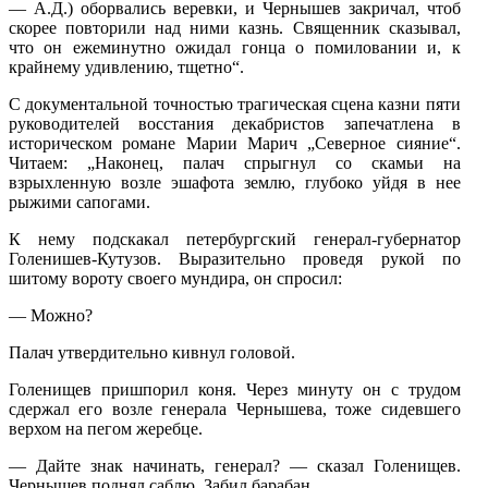
— А.Д.) оборвались веревки, и Чернышев закричал, чтоб
скорее повторили над ними казнь. Священник сказывал,
что он ежеминутно ожидал гонца о помиловании и, к
крайнему удивлению, тщетно“.
С документальной точностью трагическая сцена казни пяти
руко­водителей восстания декабристов запечатлена в
историческом романе Марии Марич „Северное сияние“.
Читаем: „Наконец, палач спрыгнул со скамьи на
взрыхленную возле эшафота землю, глубоко уйдя в нее
рыжими сапогами.
К нему подскакал петербургский генерал-губернатор
Голенишев-Кутузов. Выразительно проведя рукой по
шитому вороту своего мундира, он спросил:
— Можно?
Палач утвердительно кивнул головой.
Голенищев пришпорил коня. Через минуту он с трудом
сдержал его возле генерала Чернышева, тоже сидевшего
верхом на пегом жеребце.
— Дайте знак начинать, генерал? — сказал Голенищев.
Чернышев поднял саблю. Забил барабан ...