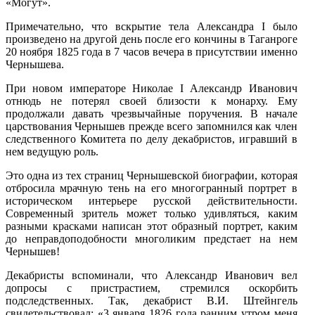
«Могут».
Примечательно, что вскрытие тела Александра I было
произведено на другой день после его кончины в Таганроге
20 ноября 1825 года в 7 часов вечера в присутствии именно
Чернышева.
При новом императоре Николае I Александр Иванович
отнюдь не потерял своей близости к монарху. Ему
продолжали давать чрезвычайные поручения. В начале
царствования Чернышев прежде всего запомнился как член
следственного Комитета по делу декабристов, игравший в
нем ведущую роль.
Это одна из тех страниц Чернышевской биографии, которая
отбросила мрачную тень на его многогранный портрет в
историческом интерьере русской действительности.
Современный зритель может только удивляться, каким
разными красками написан этот образный портрет, каким
до неправдоподобности многоликим предстает на нем
Чернышев!
Декабристы вспоминали, что Александр Иванович вел
допросы с пристрастием, стремился оскорбить
подследственных. Так, декабрист В.И. Штейнгель
свидетельствовал: «3 января 1826 года ранним утром меня