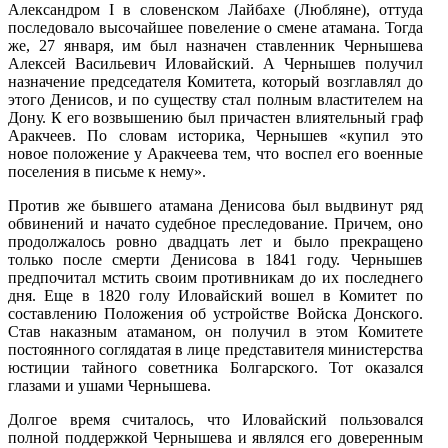
Александром I в словенском Лайбахе (Любляне), оттуда
последовало высочайшее повеление о смене атамана. Тогда
же, 27 января, им был назначен ставленник Чернышева
Алексей Васильевич Иловайский. А Чернышев получил
назначение председателя Комитета, который возглавлял до
этого Денисов, и по существу стал полным властителем на
Дону. К его возвышению был причастен влиятельный граф
Аракчеев. По словам историка, Чернышев «купил это
новое положение у Аракчеева тем, что воспел его военные
поселения в письме к нему».
Против же бывшего атамана Денисова был выдвинут ряд
обвинений и начато судебное преследование. Причем, оно
продолжалось ровно двадцать лет и было прекращено
только после смерти Денисова в 1841 году. Чернышев
предпочитал мстить своим противникам до их последнего
дня. Еще в 1820 голу Иловайский вошел в Комитет по
составлению Поло­жения об устройстве Войска Донского.
Став наказным атаманом, он получил в этом Комитете
постоянного соглядатая в лице представителя министерства
юстиции тайного советника Болгарского. Тот оказался
глазами и ушами Чернышева.
Долгое время считалось, что Иловайский пользовался
полной поддержкой Чернышева и являлся его доверенным