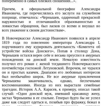
попеременно в самых близких сношениях...».
Причем, в официальной биографии Александра
Ивановича, где перечислялись его заслуги на служебном
поприще, отмечалось: «Чернышев, одаренный прекрасной
наружностью и отличавшийся образованностью и
ловкостью обращения, был ласков со всеми и внушал во
всех уважение к своим достоинствам».
В Новочеркасске Александр Иванович появился в апреле
1819 года по повелению императора Александра I,
поручившего ему курировать деятельность «Комитета об
устройстве войска Донского», Попав в столицу Дона,
Чернышев остался верен себе и весьма преуспел в амурных
похождениях на донской земле. Немалую известность
получил его роман с женой тогдашнего Новочеркасского
почтмейстера госпожой Летуновской. Впрочем, не чурался
он и простых казачек. Диапазон его любовных интересов
был необычайно широк. Не все амурные приключения
Чернышева заканчивались, однако, беспечными
воспоминаниями. Иногда из них вырастали семейные
трагедии. Историк А.А. Карасев, к примеру, описал такой
случай: «Один донской муж, имевший красавицу жену,
застал Чернышева в ее спальне. Генерал будто бы не успел
даже как следует одеться и, позабыв про фуражку, бежал в