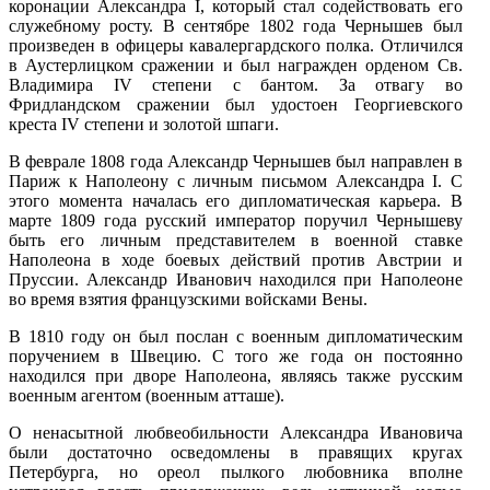
коронации Александра I, который стал содействовать его
служебному росту. В сентябре 1802 года Чернышев был
произведен в офицеры кавалергардского полка. Отличился
в Аустерлицком сражении и был награжден орденом Св.
Владимира IV степени с бантом. За отвагу во
Фридландском сражении был удостоен Георгиевского
креста IV степени и золотой шпаги.
В феврале 1808 года Александр Чернышев был направлен в
Париж к Наполеону с личным письмом Александра I. С
этого момента началась его дипломатическая карьера. В
марте 1809 года русский император поручил Чернышеву
быть его личным представителем в военной ставке
Наполеона в ходе боевых действий против Австрии и
Пруссии. Александр Иванович находился при Наполеоне
во время взятия французскими войсками Вены.
В 1810 году он был послан с военным дипломатическим
поручением в Швецию. С того же года он постоянно
находился при дворе Наполеона, являясь также русским
военным агентом (военным атташе).
О ненасытной любвеобильности Александра Ивановича
были достаточно осведомлены в правящих кругах
Петербурга, но ореол пылкого любовника вполне