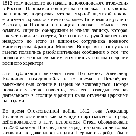
1812 году незадолго до начала наполеоновского вторжения
в Россию. Парижская полиция давно держала полковника
на прицеле, подозревая, что за амурной шумихой вокруг
его имени скрывалось нечто большее. Во время отсутствия
Александра Ивановича полиция произвела обыск в его
бумагах. Ищейки обнаружили и изъяли записку, которая,
как установили эксперты, была написана рукой казненного
незадолго до этого за шпионаж сотрудника военного
министерства Франции Мишеля. Вскоре во французских
газетах появились разоблачительные сообщения о том, что
полковник Чернышев занимается тайным сбором сведений
военного характера.
Эти публикации вызвали гнев Наполеона. Александр
Иванович, находившийся в то время в Петербурге,
вынужден был больше в Париж не возвращаться. Вскоре
полковнику стало известно, что его разведывательная
деятельность в столице Франции была отмечена царскими
наградами.
Во время Отечественной войны 1812 года Александр
Иванович отличился как командир партизанского отряда,
действовавшего в тылу неприятеля. Отряд сформировали
из 2500 казаков. Впоследствии отряд пополнялся не только
казаками, но даже иностранцами. Первые его рейды были