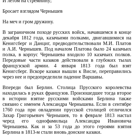
И летом на стремнину;
Бросает взглядом Чернышев
На меч и гром дружину.
В заграничном походе русских войск, начавшемся в конце
декабря 1812 года, казачьими полками, двигавшимися на
Кенигсберг и Данциг, предводительствовали М.И. Платов
и А.И. Чернышев. Под началом Платова было 24 казачьих
полка, в корпус Чернышева входило 10 казачьих полков.
Передовые части казаков действовали в глубоких тылах
французской армии. 4 января 1813 года был взят
Кенигсберг. Вскоре казаки вышли к Висле, переправились
через нее и предопределили падение Варшавы.
Впереди был Берлин. Столица Прусского королевства
находилась в руках французов. Произошедшее тогда второе
в истории взятие русскими войсками Берлина также
связано с именем Александра Чернышева. Если в сентябре
1760 года при овладении прусской столицей отличился
Захар Григорьевич Чернышев, то в феврале 1813 настал
черед его однофамильца Александра Ивановича
Чернышева. Как и за 53 года до этого героями взятия
Берлина в 1813-м стали вновь донские казаки.