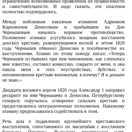
ограничению всевозможных проявлений их независимости
и самостоятельности. И надо сказать, эти опасения
полностью подтвердились.
Между войсковым наказным атаманом Адрианом
Карповичем Денисовым и прибывшим на Дон
Чернышевым началось неравное противоборство.
Положение атамана усугубилось мощным восстанием
донских крестьян, развернувшимся весной и летом 1820
года. Чернышев обвинил Денисова в пособничестве их
выступлениям. Атаман по этому поводу писал: «Теперь
Чернышев из бывших при нем чиновников, как слипалось
мне известно, составил комиссию, сокрыто от меня, и она
нашла меня в этих неустройствах, буйствах и
неповиновении крестьян виноватым, я почему? Я и доныне
не знаю.»
Двадцать восьмого апреля 1820 года Александр 1 направил
рескрипт на имя Чернышева и Денисова. Петербургскому
генералу поручалось усмирение сальских крестьян и
предоставлялись неограниченные полно­мочия. Наказному
атаману предписывалось содействовать в этом.
Речь шла о подавлении крупнейшего крестьянского
выступления, сопоставимого по масштабам с восстанием
Емельяна Пугачева. Выполняя предписания царя,