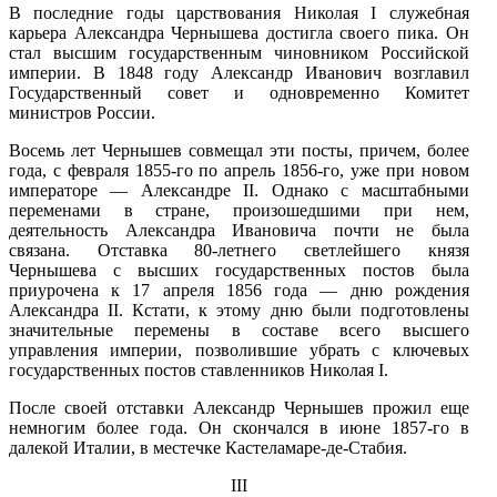
В последние годы царствования Николая I служебная
карьера Александра Чернышева достигла своего пика. Он
стал высшим государ­ственным чиновником Российской
империи. В 1848 году Александр Иванович возглавил
Государственный совет и одновременно Комитет
министров России.
Восемь лет Чернышев совмещал эти посты, причем, более
года, с февраля 1855-го по апрель 1856-го, уже при новом
императоре — Алек­сандре II. Однако с масштабными
переменами в стране, произошедшими при нем,
деятельность Александра Ивановича почти не была
связана. Отставка 80-летнего светлейшего князя
Чернышева с высших государ­ственных постов была
приурочена к 17 апреля 1856 года — дню рождения
Александра II. Кстати, к этому дню были подготовлены
значительные перемены в составе всего высшего
управления империи, позволившие убрать с ключевых
государственных постов ставленников Николая I.
После своей отставки Александр Чернышев прожил еще
немногим более года. Он скончался в июне 1857-го в
далекой Италии, в местечке Кастеламаре-де-Стабия.
III