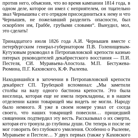
против него, объяснив, что во время кампании 1814 года, в
одном деле, которое он имел с неприятелем, он тщательно
звал Чернышева с его отрядом присоединиться к нему и что
Чернышев, не пожелавший разделить опасности, был
оскорблен им, Граббе, грубыми словами“. Вынудил, мол,
это сделать!
Тринадцатого июля 1826 года А.И. Чернышев вместе с
петербургским генерал-губернатором П.В. Голенищевым-
Кутузовым руководил в Петропавловской крепости казнью
пятерых руководителей декабристского восстания — П.И.
Пестеля, СИ. Муравьева-Апостола. М.П. Бестужева-
Рюмина, П.Г. Каховского, К.Ф. Рылеева.
Находившийся в заточении в Петропавловской крепости
декабрист СП. Трубецкой вспоминал: „Мы заметили
столбы на валу одного бастиона крепости. Это была
виселица, которая еще не имела перекладины, и в нашем
отделении казни товарищей мы видеть не могли. Народу
было немного. Я уже в своем номере узнал от соседа
своего, что наших товарищей повесили… пришедший
священник подтвердил эту весть. Рассказывал о их смерти,
которая его тронула до глубины души. Он теперь и после не
мог говорить без глубокого умиления. Особенно о Рылееве,
Муравьеве и Пестеле… У двух первых (также у Каховского