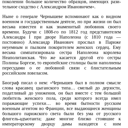
поколении большое коли­чество образцов, имеющих рази­
тельное сходство с Александром Ивановичем».
Ныне о генерале Чернышеве вспоминают как о видном
военном и государственным деятеле, но при жизни он был
весьма известен и как знаменитый любовник своего
времени. Будучи с 1808-го по 1812 год представителем
Александра I при дворе Наполеона (с 1810 года —
постоянно) Александр Иванович прослыл в Париже
неуемным и пылким покорителем женских сердец. Ему
весьма симпатизи­ровала сестра Наполеона королева
Неаполитанская. Что же каса­ется другой его сестры
Полины Боргезе, то европейские столицы были наполнены
пересудами о ее любовной связи с блистательным
российским ловеласом.
Биограф писал о нем: «Чернышев был в полном смысле
слова красавец цыганского типа… смелый до дерзости,
податливый до унижения, он был вместе с тем большой
любитель женского пола, среди которого всегда имел
поражающие успехи… во время бытности русским
военным агентом во Франции, все выдающиеся женщины
большого парижского света были без ума от русского
флигель-адъютанта; даже многие близко стоявшие к
императорскому дворцу дамы находятся с ним