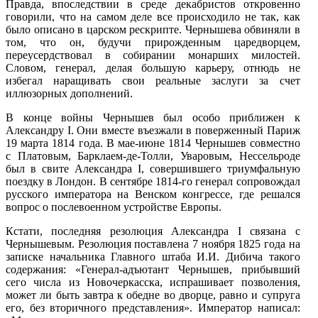
Правда, впоследствии в среде декабристов откровенно
говорили, что на самом деле все происходило не так, как
было описано в царском рескрипте. Чернышева обвиняли в
том, что он, будучи прирожденным царедворцем,
переусердствовал в собирании монарших милостей.
Словом, генерал, делая большую карьеру, отнюдь не
избегал наращивать свои реальные заслуги за счет
иллюзорных дополнений.
В конце войны Чернышев был особо приближен к
Александру I. Они вместе въезжали в поверженный Париж
19 марта 1814 года. В мае-июне 1814 Чернышев совместно
с Платовым, Барклаем-де-Толли, Уваровым, Нессельроде
был в свите Александра I, совершившего триумфальную
поездку в Лондон. В сентябре 1814-го генерал сопровождал
русского императора на Венском конгрессе, где решался
вопрос о послевоенном устройстве Европы.
Кстати, последняя резолюция Александра I связана с
Чернышевым. Резолюция поставлена 7 ноября 1825 года на
записке начальника Главного штаба И.И. Дибича такого
содержания: «Генерал-адъютант Чернышев, прибывший
сего числа из Новочеркасска, испрашивает позволения,
может ли быть завтра к обедне во дворце, равно и супруга
его, без вторичного представления». Император написал: