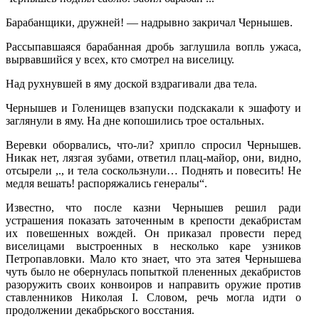
Барабанщики, дружней! — надрывно закричал Чернышев.
Рассыпавшаяся барабанная дробь заглушила вопль ужаса,
вырвавшийся у всех, кто смотрел на виселицу.
Над рухнувшей в яму доской вздрагивали два тела.
Чернышев и Голенищев взапуски подскакали к эшафоту и
заглянули в яму. Нa дне копошились трое остальных.
Веревки оборвались, что-ли? хрипло спросил Чернышев.
Никак нет, лязгая зубами, ответил плац-майор, они, видно,
отсырели ,., и тела соскользнули… Поднять и повесить! Не
медля вешать! распоряжались генералы“.
Известно, что после казни Чернышев решил ради
устрашения показать заточенным в крепости декабристам
их повешенных вождей. Он приказал провести перед
виселицами выстроенных в несколько каре узников
Петропавловки. Мало кто знает, что эта затея Чернышева
чуть было не о6ернулась попыткой плененных декабристов
разоружить своих конвоиров и направить оружие против
ставленников Николая I. Словом, речь могла идти о
продолжении декабрьского восстания.