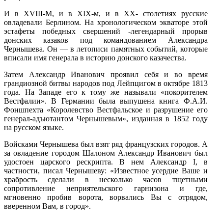
И в XVIII-M, и в XIX-м, и в XX- столетиях русские
овладевали Берлином. На хронологическом экваторе этой
эстафеты победных свершений -легендарный прорыв
донских казаков под командованием Александра
Чернышева. Он — в летописи памятных событий, которые
вписали имя генерала в историю донского казачества.
Затем Александр Иванович проявил себя и во время
грандиозной битвы народов под Лейпцигом в октябре 1813
года. На Западе его к тому же называли «покорителем
Вестфалии». В Германии была выпушена книга Ф.А.И.
Фоншпехта «Королевство Вестфальское и разрушение его
генерал-адъютантом Чернышевым», изданная в 1852 году
на русском языке.
Войсками Чернышева был взят ряд французских городов. А
за овладение городом Шалоном Александр Иванович был
удостоен царского рескрипта. В нем Александр I, в
частности, писал Чернышеву: «Известное усердие Ваше и
храбрость сделали в несколько часов тщетными
сопротивление неприятельского гарнизона и где,
мгновенно пробив ворота, ворвались Вы с отрядом,
вверенном Вам, в город».