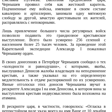
Чернышев проявил себя как жестокий каратель.
Подчиненные ему войска, имевшие в своем составе
кавалерию и артиллерию, занимали одну мятежную
слободу за другой, зачастую арестовывали их жителей,
расправлялись с непокорными.
Лишь привлечение большого числа регулярных войск
позволило подавить это грандиозное крестьянское
выступление. Всего было усмирено 256 селений с
населением более 25 тысяч человек. За проведение этой
Карательной экспедиции Александр I пожаловал
Чернышеву орден.
В своих донесениях в Петербург Чернышев сообщил о тех
«холодности и равнодушии», с которыми, якобы,
выслушивал Денисов жалобы владельцев на неподчинение
крестьян, а также указывал на его определенную
медлительность в отдаче распоряжений по их усмирению.
Явные отголоски этих доносов Чернышева звучат в
рескрипте Александра I на имя Денисова, в котором вина за
выступления крестьян недвусмысленно была возложена на
атамана.
В рескрипте царя, в частности, говорилось: «Огласка в
непристойном виде указа моего на имя Ваше от 10 декабря