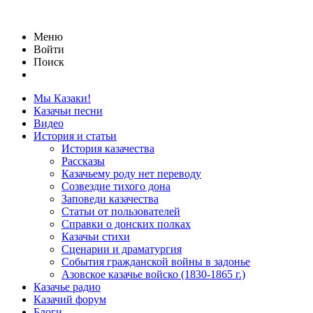
Меню
Войти
Поиск
Мы Казаки!
Казачьи песни
Видео
История и статьи
История казачества
Рассказы
Казачьему роду нет переводу
Созвездие тихого дона
Заповеди казачества
Статьи от пользователей
Справки о донских полках
Казачьи стихи
Сценарии и драматургия
События гражданской войны в задонье
Азовское казачье войско (1830-1865 г.)
Казачье радио
Казачий форум
Блоги