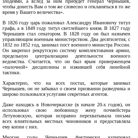
злодеями, а вслед за ним прибудет генерал Чернышев,
чтобы донесть Вам о том же словесно и откланяться в то же
время у Вашего величества».
В 1826 году царь пожаловал Александру Ивановичу титул
графа, а в 1849 году титул светлейшего князя. В 1827 году
Чернышев стал сена­тором. В 1828 году он был назначен
управляющим военным министерством. Два десятилетия, с
1832 по 1852 год, занимал пост военного министра России.
Он закрепил рекрутскую систему комплектования армии,
пре­дельную централизацию деятельности военного
ведомства. Считается, что он был ярым приверженцем
«палочной» дисциплины и изжившей себя линейной
тактики.
Характерно, что на всех постах, которые занимал
Чернышев, он не забывал о своем призвании разведчика и
широко пользовался услугами секретных агентов.
Даже находясь в Новочеркасске (в начале 20-х годов), он
использовал свою любовницу жену почмейстера
Летуновскую, которая исправно перехватывала письма
всех влиятельных местных чиновников и предо­ставляла
ему копии с них.
Многие годы Чернышев фактически курировал