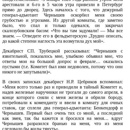
арестовали и 6-го в 5 часов утра привезли в Петербург
прямо до дворец. Здесь началось с того, что дежурный
генерал-адъютант Чернышев оскорбил меня своею
грубостью и угрозами. Из другой комнаты, где заметно
было, что спал и только одевался, он закричал
скалозубовским басом: «Что вы там задумали! — Мы все
знаем. — Отведите его в фельдъегерскую „Трудно описать,
до какой степени наглость эта возмутила дух мой».
Декабрист СП. Трубецкой рассказывал: “Чернышев с
язвительной, показалось мне, улыбкою объявил мне, что
ответы мои на большой допрос и феврале… оказались
пустыми (т.е. Комитет был ими недоволен, потому что они
никого не запутывали)».
В своих записках декабрист Н.Р. Цебриков вспоминал:
«Меня всего только раз и приводили в тайный Комитет и,
надев железные наручники не трогали до самого апреля, в
конце которого сняли с меня железы и обрили бороду,
потребовали к коменданту и ввели в комнату для очных
ставок, где сплели два генерал-адъютанта: Бенкендорф и
Чернышев. Первый был очень тих со мной, а последний
как змея, так бы кажется и бросился на меня… вдруг
Чернышев разразился бранью на меня, что из меня
следовало бы жилы тянуть».