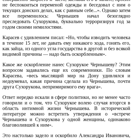
не беспокоиться переменой одежды и беседовал с ним о
текущих донских делах, как с равным себе...». Однако затем
все пере­менилось: Чернышев начал безоглядно
преследовать Сухорукова, буквально терроризируя год за
годом своими немилостями.
Карасев с удивлением писал: «Но, чтобы изводить человека
в течение 15 лет, не давать ему никакого хода, гонять его,
как зайца, из одного угла государства в другой и без всякой
видимой причины — надо быть оскорб­ленным».
Какое же оскорбление нанес Сухорукое Чернышеву? Этим
вопросом задавались еще их современники. По словам
Карасева, «весь мыслящий мир на Дону удивлялся и
недоумевал, какая причина сделала из Чернышева, почти
друга Сухорукова, непримиримого ему врага».
Ответ нередко искали в сфере политики, но не менее часто
говорили и о том, что Сухорукое волею случая вторгся в
область интимной жизни Чернышева. В исторической
литературе можно встретить утверждения о «встрече
Чернышева и Сухорукова у одной женщины, одинаково
благо­волившей к ним».
Это настолько задело и оскорбило Александра Ивановича,