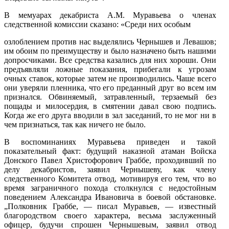
В мемуарах декабриста A.M. Муравьева о членах
следственной комиссии сказано: «Среди них особым
озлоблением против нас выделялись Чернышев и Левашов;
им обоим по преимуществу и было назначено быть нашими
допросчиками. Все средства казались для них хороши. Они
предъявляли ложные показания, прибегали к угрозам
очных ставок, которые затем не производились. Чаше всего
они уверяли пленника, что его преданный друг во всем им
признался. Обвиняемый, затравленный, терзаемый без
пощады и милосердия, в смятении давал свою подпись.
Когда же его друга вводили в зал заседаний, то не мог ни в
чем признаться, так как ничего не было.
В воспоминаниях Муравьева приведен и такой
показательный факт: будущий наказной атаман Войска
Донского Павел Христофорович Граббе, проходивший по
делу декабристов, заявил Чернышеву, как члену
следственного Комитета отвод, мотивируя его тем, что во
время заграничного похода столкнулся с недостойным
поведением Александра Ивановича в боевой обстановке.
„Полковник Граббе, — писал Муравьев, — известный
благородством своего характера, весьма заслуженный
офицер, будучи спрошен Чернышевым, заявил отвод