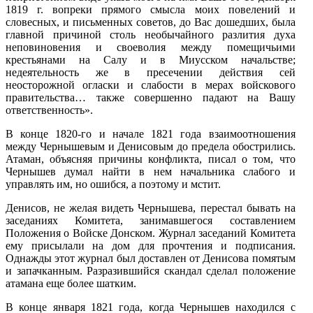
1819 г. вопреки прямого смысла моих повелений и
словесных, и письменных советов, до Вас дошедших, была
главной причиной столь необычайного разлития духа
неповиновения и своеволия между помещичьими
крестьянами на Салу и в Миусском начальстве;
недеятельность же в пресечении действия сей
неосторожной огласки и слабости в мерах войскового
правительства… также совершенно падают на Вашу
ответственность».
В конце 1820-го и начале 1821 года взаимоотношения
между Чернышевым и Денисовым до предела обострились.
Атаман, объясняя причины конфликта, писал о том, что
Чернышев думал найти в нем начальника слабого и
управлять им, но ошибся, а поэтому и мстит.
Денисов, не желая видеть Чернышева, перестал бывать на
заседаниях Комитета, занимавшегося составлением
Положения о Войске Донском. Журнал заседаний Комитета
ему присылали на дом для прочтения и подписания.
Однажды этот журнал был доставлен от Денисова помятым
и запачканным. Разразившийся скандал сделал положение
атамана еще более шатким.
В конце января 1821 года, когда Чернышев находился с