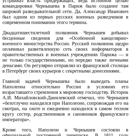
устраивал власть придержащих, ведь истинной целью
командировки Чернышева в Париж было создание там
широкой разведывательной сети. Да, Александр Иванович
был одним из первых русских военных разведчиков в
современном понимании этого термина.
Двадцатишестилетний полковник Чернышев добывал
бесценные сведения для «Особенной канцелярии»
военного министерства России. Русский полковник щедро
оплачивал разветвленную сеть своих информаторов в
правительственных и военных учреждениях Парижа — и
не только государственными, но нередко также личными
деньгами. Он регулярно отправлял из французской столицы
в Петербург своих курьеров с секретными донесениями.
Главной задачей Чернышева было выведать планы
Наполеона относительно России в условиях его
возраставшего стремления к мировому господству. Историк
А.И. Михайловский-Данилевский отмечал, что Чернышев
«безотлучно находился при Наполеоне, сопровождая его на
смотрах, на охоте и ежедневно находился в самом тесном
кругу сестер, родственников и сановников французского
императора».
Кроме того, Наполеон и Чернышев состояли в
официальной постоянной переписке. В 1811 году