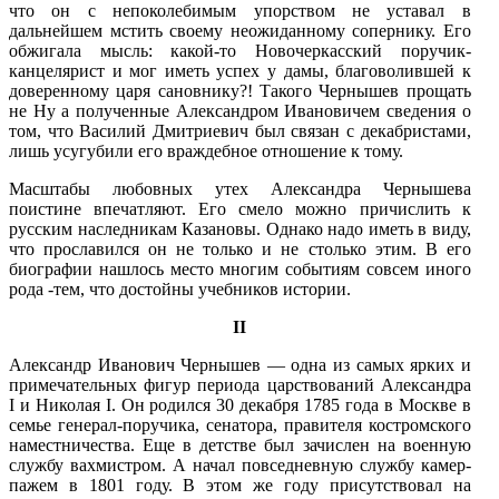
что он с непоколебимым упорством не уставал в
дальнейшем мстить своему не­ожиданному сопернику. Его
обжигала мысль: какой-то Новочеркасский поручик-
канцелярист и мог иметь успех у дамы, благоволившей к
доверенному царя сановнику?! Такого Чернышев прощать
не Ну а полученные Александром Ивановичем сведения о
том, что Василий Дмитриевич был связан с декабристами,
лишь усугубили его враждебное отношение к тому.
Масштабы любовных утех Александра Чернышева
поистине впе­чатляют. Его смело можно причислить к
русским наследникам Казановы. Однако надо иметь в виду,
что прославился он не только и не столько этим. В его
биографии нашлось место многим событиям совсем иного
рода -тем, что достойны учебников истории.
II
Александр Иванович Чернышев — одна из самых ярких и
при­мечательных фигур периода царствований Александра
I и Николая I. Он родился 30 декабря 1785 года в Москве в
семье генерал-поручика, сенатора, правителя костромского
наместничества. Еще в детстве был зачислен на военную
службу вахмистром. А начал повседневную службу камер-
пажем в 1801 году. В этом же году присутствовал на