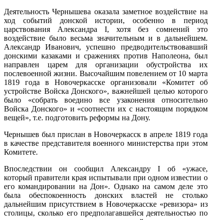
Деятельность Чернышева оказала заметное воздействие на
ход событий донской истории, особенно в период
царствования Александра I, хотя без сомнений это
воздействие было весьма значительным и в дальнейшем.
Александр Иванович, успешно предводительствовавший
донскими казаками и сражениях против Наполеона, был
направлен царем для организации обустройства их
послевоенной жизни. Высочайшим повелением от 10 марта
1819 года в Новочеркасске организовали «Комитет об
устройстве Войска Донского», важнейшей целью которого
было «собрать воедино все узаконения относительно
Войска Донского» и «соотнести их с настоящим порядком
вещей», т.е. подготовить реформы на Дону.
Чернышев был прислан в Новочеркасск в апреле 1819 года
в качестве представителя военного министерства при этом
Комитете.
Впоследствии он сообщил Александру I об «ужасе,
который правители края испытывали при одном известии о
его командировании на Дон». Однако на самом деле это
была обеспокоенность донских властей не столько
дальнейшим присутствием в Новочеркасске «ревизора» из
столицы, сколько его предполагавшейся деятельностью по