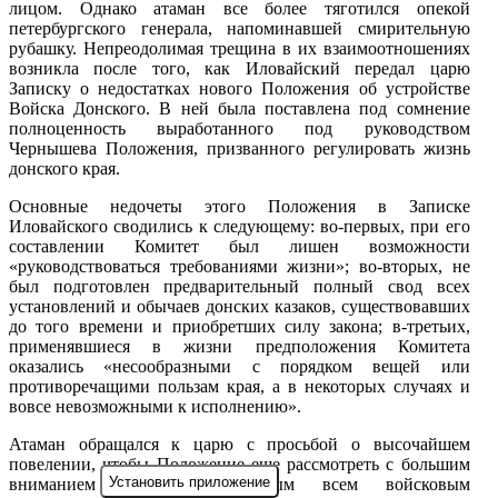
лицом. Однако атаман все более тяготился опекой
петербургского генерала, напоминавшей смирительную
рубашку. Непреодолимая трещина в их взаимоотношениях
возникла после того, как Иловайский передал царю
Записку о недостатках нового Положения об устройстве
Войска Донского. В ней была поставлена под сомнение
полноценность выработанного под руководством
Чернышева Положения, призванного регулировать жизнь
донского края.
Основные недочеты этого Положения в Записке
Иловайского сводились к следующему: во-первых, при его
составлении Комитет был лишен возможности
«руководствоваться требованиями жизни»; во-вторых, не
был подготовлен предварительный полный свод всех
установлений и обычаев донских казаков, существовавших
до того времени и приобретших силу закона; в-третьих,
применявшиеся в жизни предположения Комитета
оказались «несообразными с порядком вещей или
противоречащими пользам края, а в некоторых случаях и
вовсе невозможными к исполнению».
Атаман обращался к царю с просьбой о высочайшем
повелении, чтобы Положение еще рассмотреть с большим
Установить приложение
вниманием членам, избранным всем войсковым