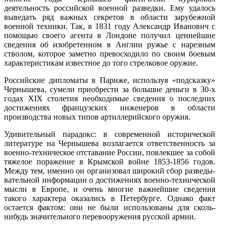
деятельность рос­сийской военной разведки. Ему удалось
выведать ряд важных секретов в области зарубежной
военной техники. Так, в 1831 году Александр Иванович с
помощью своего агента в Лондоне получил ценнейшие
сведения об изобретенном в Англии ружье с нарезным
стволом, которое заметно превосходило по своим боевым
характеристикам известное до того стрелковое оружие.
Российские дипломаты в Париже, используя «подсказку»
Чернышева, сумели приобрести за большие деньги в 30-х
годах XIX столетия необходимые сведения о последних
достижениях французских инженеров в области
производства новых типов артиллерийского оружия.
Удивительный парадокс: в современной исторической
литературе на Чернышева возлагается ответственность за
военно-техническое отставание России, повлекшее за собой
тяжелое поражение в Крымской войне 1853-1856 годов.
Между тем, именно он организовал широкий сбор разведы­
вательной информации о достижениях военно-технической
мысли в Европе, и очень многие важнейшие сведения
такого характера оказались в Петербурге. Однако факт
остается фактом: они не были использованы для сколь-
нибудь значительного перевооружения русской армии.