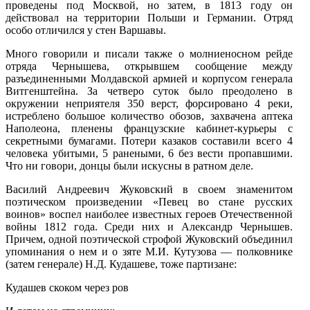
проведены под Москвой, но затем, в 1813 году он
действовал на территории Польши и Германии. Отряд
особо отличился у стен Варшавы.
Много говорили и писали также о молниеносном рейде
отряда Чернышева, открывшем сообщение между
разъединенными Молдавской армией и корпусом генерала
Витгенштейна. За четверо суток было преодолено в
окружении неприятеля 350 верст, форсировано 4 реки,
истреблено большое количество обозов, захвачена аптека
Наполеона, пленены французские кабинет-курьеры с
секретными бумагами. Потери казаков составили всего 4
человека убитыми, 5 ранеными, 6 без вести пропавшими.
Что ни говори, донцы были искусны в ратном деле.
Василий Андреевич Жуковский в своем знаменитом
поэтическом произведении «Певец во стане русских
воинов» воспел наиболее известных героев Отечественной
войны 1812 года. Среди них и Александр Чернышев.
Причем, одной поэтической строфой Жуковский объединил
упоминания о нем и о зяте М.И. Кутузова — полковнике
(затем генерале) Н.Д. Кудашеве, тоже партизане:
Кудашев скоком через ров