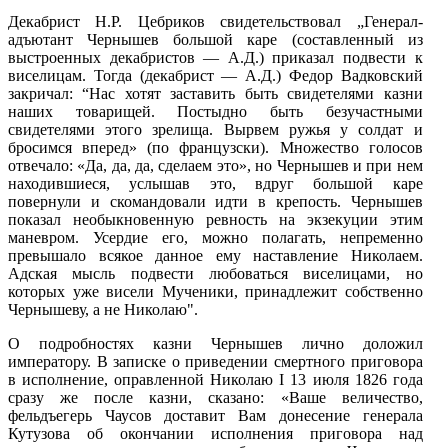
Декабрист Н.Р. Цебриков свидетельствовал „Генерал-
адъютант Чернышев большой каре (составленный из
выстроенных декабристов — А.Д.) приказал подвести к
виселицам. Тогда (декабрист — А.Д.) Федор Вадковский
закричал: “Нас хотят заставить быть свидетелями казни
наших товарищей. Постыдно быть безучастными
свидетелями этого зрелища. Вырвем ружья у солдат и
бросимся вперед» (по французски). Множество голосов
отвечало: «Да, да, да, сделаем это», но Чернышев и при нем
находившиеся, услышав это, вдруг большой каре
повернули и скомандовали идти в крепость. Чернышев
показал необыкновенную ревность на экзекуции этим
маневром. Усердие его, можно полагать, непременно
превышало всякое данное ему наставление Николаем.
Адская мысль подвести любоваться виселицами, но
которых уже висели Мученики, принадлежит собственно
Чернышеву, а не Николаю".
О подробностях казни Чернышев лично доложил
императору. В записке о приведении смертного приговора
в исполнение, оправленной Николаю I 13 июля 1826 года
сразу же после казни, сказано: «Ваше величество,
фельдъегерь Чаусов доставит Вам донесение генерала
Кутузова об окончании исполнения приговора над