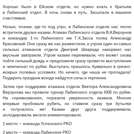
Хорошо было в Ейском отделе, но нужно ехать к братьям
в Лабинский отдел. В ночь снова в путь. Засыпали в машине
счастливые.
Ночью, точнее, где-то под утро, в Лабинском отделе нас тепло
встретили друзья-казаки. Атаман Лабинского отдела В.А.Верзунов
и командир 1-го Лабинского им Г.Х.Засса полка Александр
Красовский. Они сразу же нас разместили, а утром один из самых
сильных атаманов отдела Дмитрий Шкареда накормил нас
вкусным завтраком. Утром казаки переживали, что может снова
пойти сильный дождь и предложили сразу провести выступление
и чемпионат по рубке. Выступать пришлось буквально в грязно-
мокрых полевых условиях. Но ничего, где наша не пропадала!
Подарить праздник всегда найдутся силы и терпение.
Затем при поддержке атамана отдела Виктора Александровича
Верзунова мы провели турнир Лабинского отдела ККВ по рубке.
На соревнованиях, поразила уверенность казаков. Многие
впервые пробовали рубить, но ставили сразу три бутылки
и получалось же! Казаки друг друга поддерживали,
аплодировали, весело комментировали.
1 место — команда Успенского РКО
2 место — команда Лабинское РКО