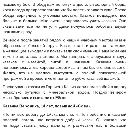
ножевому бою. В обед нам почему-то достался холодный борщ,
хотя погода предрасполагала чтобы поесть горячего супа. После
обеда вернулись к учебным местам. Казаков подходило все
больше и больше. Мне очень понравилось учить казаков. Они
схватывали всё на лету, и даже получалось работать двумя
шашками сразу.
Вечером после занятий рядом с нашим учебным местом казаки
образовали большой круг. Казак стал играть на гармони,
а желающие выходили и показывали свои умения. Наша команда
тоже не осталась в стороне. Мы танцевали с оружием в кругу
казаков, с нагайкой, пикой и шашками. Казакам очень
понравилось, а мы хорошо согрелись, и нам было очень весело.
Жалко, что не удалось выступить с полной показательной
программой и провести чемпионат по рубке казачьей шашкой.
После ужина казаки из Горячего Ключа дали нам с собой в дорогу
несколько бутылок с минеральной водой. Поздно вечером
мы собрались и выехали в г.Ейск«.
Казачка Вероника, 14 лет, позывной «Сова».
«Почти всю дорогу до Ейска мы спали. По прибытию в казачий
полевой лагерь нас встретил добрый казак. Он сказал, что
не надо ставить нашу палатку и разместил нас в большой