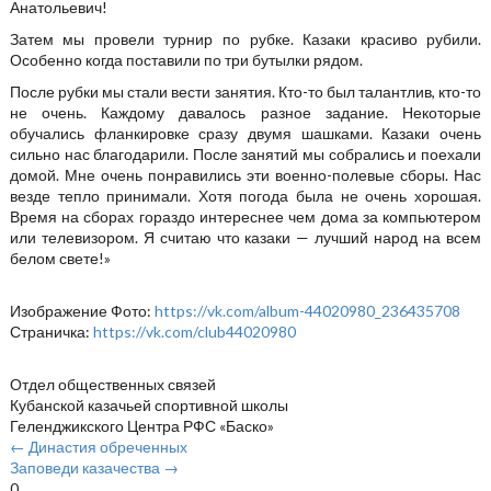
Анатольевич!
Затем мы провели турнир по рубке. Казаки красиво рубили.
Особенно когда поставили по три бутылки рядом.
После рубки мы стали вести занятия. Кто-то был талантлив, кто-то
не очень. Каждому давалось разное задание. Некоторые
обучались фланкировке сразу двумя шашками. Казаки очень
сильно нас благодарили. После занятий мы собрались и поехали
домой. Мне очень понравились эти военно-полевые сборы. Нас
везде тепло принимали. Хотя погода была не очень хорошая.
Время на сборах гораздо интереснее чем дома за компьютером
или телевизором. Я считаю что казаки — лучший народ на всем
белом свете!»
Изображение
Фото:
https://vk.com/album-44020980_236435708
Страничка:
https://vk.com/club44020980
Отдел общественных связей
Кубанской казачьей спортивной школы
Геленджикского Центра РФС «Баско»
← Династия обреченных
Заповеди казачества →
0