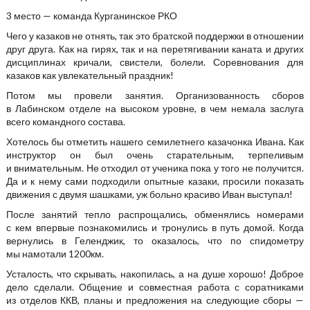
3 место — команда Курганинское РКО
Чего у казаков не отнять, так это братской поддержки в отношении
друг друга. Как на гирях, так и на перетягивании каната и других
дисциплинах кричали, свистели, болели. Соревнования для
казаков как увлекательный праздник!
Потом мы провели занятия. Организованность сборов
в Лабинском отделе на высоком уровне, в чем немала заслуга
всего командного состава.
Хотелось бы отметить нашего семилетнего казачонка Ивана. Как
инструктор он был очень старательным, терпеливым
и внимательным. Не отходил от ученика пока у того не получится.
Да и к нему сами подходили опытные казаки, просили показать
движения с двумя шашками, уж больно красиво Иван выступал!
После занятий тепло распрощались, обменялись номерами
с кем впервые познакомились и тронулись в путь домой. Когда
вернулись в Геленджик, то оказалось, что по спидометру
мы намотали 1200км.
Усталость, что скрывать, накопилась, а на душе хорошо! Доброе
дело сделали. Общение и совместная работа с соратниками
из отделов ККВ, планы и предложения на следующие сборы —