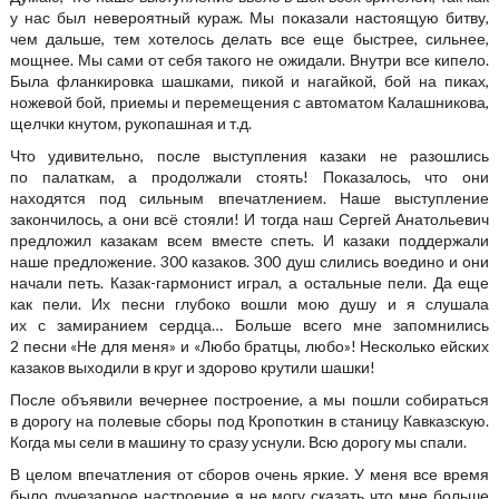
у нас был невероятный кураж. Мы показали настоящую битву,
чем дальше, тем хотелось делать все еще быстрее, сильнее,
мощнее. Мы сами от себя такого не ожидали. Внутри все кипело.
Была фланкировка шашками, пикой и нагайкой, бой на пиках,
ножевой бой, приемы и перемещения с автоматом Калашникова,
щелчки кнутом, рукопашная и т.д.
Что удивительно, после выступления казаки не разошлись
по палаткам, а продолжали стоять! Показалось, что они
находятся под сильным впечатлением. Наше выступление
закончилось, а они всё стояли! И тогда наш Сергей Анатольевич
предложил казакам всем вместе спеть. И казаки поддержали
наше предложение. 300 казаков. 300 душ слились воедино и они
начали петь. Казак-гармонист играл, а остальные пели. Да еще
как пели. Их песни глубоко вошли мою душу и я слушала
их с замиранием сердца… Больше всего мне запомнились
2 песни «Не для меня» и «Любо братцы, любо»! Несколько ейских
казаков выходили в круг и здорово крутили шашки!
После объявили вечернее построение, а мы пошли собираться
в дорогу на полевые сборы под Кропоткин в станицу Кавказскую.
Когда мы сели в машину то сразу уснули. Всю дорогу мы спали.
В целом впечатления от сборов очень яркие. У меня все время
было лучезарное настроение я не могу сказать что мне больше