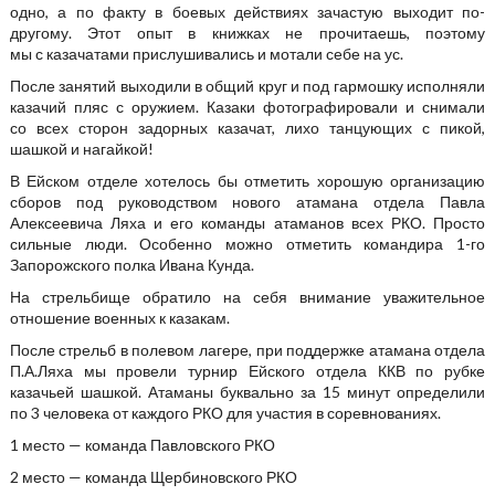
одно, а по факту в боевых действиях зачастую выходит по-
другому. Этот опыт в книжках не прочитаешь, поэтому
мы с казачатами прислушивались и мотали себе на ус.
После занятий выходили в общий круг и под гармошку исполняли
казачий пляс с оружием. Казаки фотографировали и снимали
со всех сторон задорных казачат, лихо танцующих с пикой,
шашкой и нагайкой!
В Ейском отделе хотелось бы отметить хорошую организацию
сборов под руководством нового атамана отдела Павла
Алексеевича Ляха и его команды атаманов всех РКО. Просто
сильные люди. Особенно можно отметить командира 1-го
Запорожского полка Ивана Кунда.
На стрельбище обратило на себя внимание уважительное
отношение военных к казакам.
После стрельб в полевом лагере, при поддержке атамана отдела
П.А.Ляха мы провели турнир Ейского отдела ККВ по рубке
казачьей шашкой. Атаманы буквально за 15 минут определили
по 3 человека от каждого РКО для участия в соревнованиях.
1 место — команда Павловского РКО
2 место — команда Щербиновского РКО