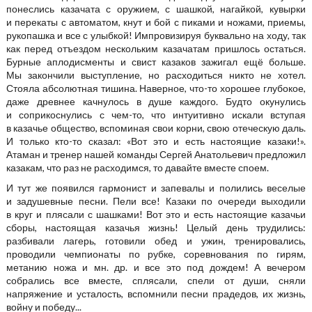
понеслись казачата с оружием, с шашкой, нагайкой, кувырки
и перекаты с автоматом, кнут и бой с пиками и ножами, приемы,
рукопашка и все с улыбкой! Импровизируя буквально на ходу, так
как перед отъездом нескольким казачатам пришлось остаться.
Бурные аплодисменты и свист казаков зажигал ещё больше.
Мы закончили выступление, но расходиться никто не хотел.
Стояла абсолютная тишина. Наверное, что-то хорошее глубокое,
даже древнее качнулось в душе каждого. Будто окунулись
и соприкоснулись с чем-то, что интуитивно искали вступая
в казачье общество, вспоминая свои корни, свою отеческую даль.
И только кто-то сказал: «Вот это и есть настоящие казаки!».
Атаман и тренер нашей команды Сергей Анатольевич предложил
казакам, что раз не расходимся, то давайте вместе споем.
И тут же появился гармонист и запевалы и полились веселые
и задушевные песни. Пели все! Казаки по очереди выходили
в круг и плясали с шашками! Вот это и есть настоящие казачьи
сборы, настоящая казачья жизнь! Целый день трудились:
разбивали лагерь, готовили обед и ужин, тренировались,
проводили чемпионаты по рубке, соревнования по гирям,
метанию ножа и мн. др. и все это под дождем! А вечером
собрались все вместе, сплясали, спели от души, сняли
напряжение и усталость, вспомнили песни прадедов, их жизнь,
войну и победу...