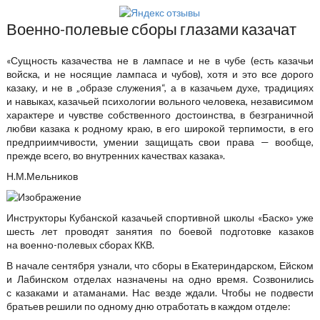
Военно-полевые сборы глазами казачат
«Сущность казачества не в лампасе и не в чубе (есть казачьи
войска, и не носящие лампаса и чубов), хотя и это все дорого
казаку, и не в „образе служения“, а в казачьем духе, традициях
и навыках, казачьей психологии вольного человека, независимом
характере и чувстве собственного достоинства, в безграничной
любви казака к родному краю, в его широкой терпимости, в его
предприимчивости, умении защищать свои права — вообще,
прежде всего, во внутренних качествах казака».
Н.М.Мельников
Инструкторы Кубанской казачьей спортивной школы «Баско» уже
шесть лет проводят занятия по боевой подготовке казаков
на военно-полевых сборах ККВ.
В начале сентября узнали, что сборы в Екатериндарском, Ейском
и Лабинском отделах назначены на одно время. Созвонились
с казаками и атаманами. Нас везде ждали. Чтобы не подвести
братьев решили по одному дню отработать в каждом отделе: