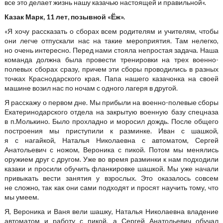
все это делает жизнь нашу казачью настоящей и правильной«.
Казак Марк, 11 лет, позывной «Ёж».
«Я хочу рассказать о сборах всем родителям и учителям, чтобы
они легче отпускали нас на такие мероприятия. Там нелегко,
но очень интересно. Перед нами стояла непростая задача. Наша
команда должна была провести тренировки на трех военно-
полевых сборах сразу, причем эти сборы проводились в разных
точках Краснодарского края. Папа нашего казачонка на своей
машине возил нас по ночам с одного лагеря в другой.
Я расскажу о первом дне. Мы прибыли на военно-полевые сборы
Екатеринодарского отдела на закрытую военную базу спецназа
в п.Молькино. Было прохладно и моросил дождь. После общего
построения мы приступили к разминке. Иван с шашкой,
я с нагайкой, Наталья Николаевна с автоматом, Сергей
Анатольевич с ножом, Вероника с пикой. Потом мы менялись
оружием друг с другом. Уже во время разминки к нам подходили
казаки и просили обучить фланкировке шашкой. Мы уже начали
привыкать вести занятия у взрослых. Это оказалось совсем
не сложно, так как они сами подходят и просят научить тому, что
мы умеем.
Я, Вероника и Ваня вели шашку, Наталья Николаевна владение
автоматом и работу с пикой, а Сергей Анатольевич обучал