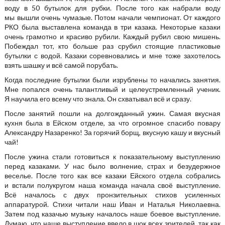
воду в 50 бутылок для рубки. После того как набрали воду
мы вышли очень чумазые. Потом начали чемпионат. От каждого
РКО была выставлена команда в три казака. Некоторые казаки
очень грамотно и красиво рубили. Каждый рубил свою мишень.
Побеждал тот, кто больше раз срубил стоящие пластиковые
бутылки с водой. Казаки соревновались и мне тоже захотелось
взять шашку и всё самой порубать.
Когда последние бутылки были изрублены то начались занятия.
Мне попался очень талантливый и целеустремленный ученик.
Я научила его всему что знала. Он схватывал всё и сразу.
После занятий пошли на долгожданный ужин. Самая вкусная
кухня была в Ейском отделе, за что огромное спасибо повару
Александру Назаренко! За горячий борщ, вкусную кашу и вкусный
чай!
После ужина стали готовиться к показательному выступлению
перед казаками. У нас было волнение, страх и безудержное
веселье. После того как все казаки Ейского отдела собрались
и встали полукругом наша команда начала своё выступление.
Всё началось с двух пронзительных стихов усиленных
аппаратурой. Стихи читали наш Иван и Наталья Николаевна.
Затем под казачью музыку началось наше боевое выступление.
Думаю, что наше выступление ввело в шок всех зрителей, так как