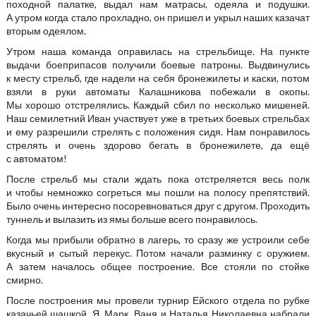
походной палатке, выдал нам матрасы, одеяла и подушки.
А утром когда стало прохладно, он пришел и укрыл наших казачат
вторым одеялом.
Утром наша команда оправилась на стрельбище. На пункте
выдачи боеприпасов получили боевые патроны. Выдвинулись
к месту стрельб, где надели на себя бронежилеты и каски, потом
взяли в руки автоматы Калашникова побежали в окопы.
Мы хорошо отстрелялись. Каждый сбил по несколько мишеней.
Наш семилетний Иван участвует уже в третьих боевых стрельбах
и ему разрешили стрелять с положения сидя. Нам понравилось
стрелять и очень здорово бегать в бронежилете, да ещё
с автоматом!
После стрельб мы стали ждать пока отстреляется весь полк
и чтобы немножко согреться мы пошли на полосу препятствий.
Было очень интересно посоревноваться друг с другом. Проходить
туннель и вылазить из ямы больше всего понравилось.
Когда мы прибыли обратно в лагерь, то сразу же устроили себе
вкусный и сытый перекус. Потом начали разминку с оружием.
А затем началось общее построение. Все стояли по стойке
смирно.
После построения мы провели турнир Ейского отдела по рубке
казачьей шашкой. Я, Марк, Ваня и Наталья Николаевна набрали