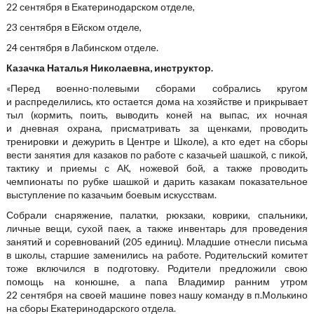
22 сентября в Екатеринодарском отделе,
23 сентября в Ейском отделе,
24 сентября в Лабинском отделе.
Казачка Наталья Николаевна, инструктор.
«Перед военно-полевыми сборами собрались кругом
и распределились, кто остается дома на хозяйстве и прикрывает
тыл (кормить, поить, выводить коней на выпас, их ночная
и дневная охрана, присматривать за щенками, проводить
тренировки и дежурить в Центре и Школе), а кто едет на сборы
вести занятия для казаков по работе с казачьей шашкой, с пикой,
тактику и приемы с АК, ножевой бой, а также проводить
чемпионаты по рубке шашкой и дарить казакам показательное
выступление по казачьим боевым искусствам.
Собрали снаряжение, палатки, рюкзаки, коврики, спальники,
личные вещи, сухой паек, а также инвентарь для проведения
занятий и соревнований (205 единиц). Младшие отнесли письма
в школы, старшие заменились на работе. Родительский комитет
тоже включился в подготовку. Родители предложили свою
помощь на конюшне, а папа Владимир ранним утром
22 сентября на своей машине повез нашу команду в п.Молькино
на сборы Екатеринодарского отдела.