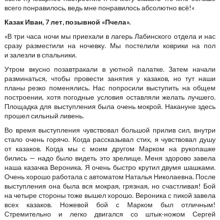
всего понравилось, ведь мне понравилось абсолютно всё!«
Казак Иван, 7 лет, позывной «Пчела».
«В три часа ночи мы приехали в лагерь Лабинского отдела и нас
сразу разместили на ночевку. Мы постелили коврики на пол
и залезли в спальники.
Утром вкусно позавтракали в уютной палатке. Затем начали
разминаться, чтобы провести занятия у казаков, но тут наши
планы резко поменялись. Нас попросили выступить на общем
построении, хотя погодные условия оставляли желать лучшего.
Площадка для выступления была очень мокрой. Накануне здесь
прошел сильный ливень.
Во время выступления чувствовал большой прилив сил, внутри
стало очень горячо. Когда рассказывал стих, я чувствовал душу
от казаков. Когда мы с моим другом Марком на рукопашке
бились — надо было видеть это зрелище. Меня здорово завела
наша казачка Вероника. Я очень быстро крутил двумя шашками.
Очень хорошо работала с автоматом Наталья Николаевна. После
выступления она была вся мокрая, грязная, но счастливая! Бой
на четыре стороны тоже вышел хорошо. Вероника с пикой завела
всех казаков. Ножевой бой с Марком был отличным!
Стремительно и легко двигался со штык-ножом Сергей