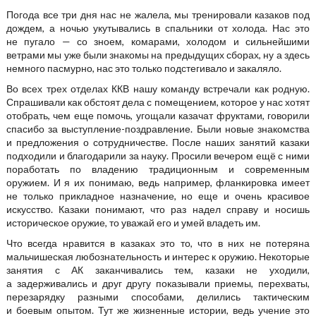
Погода все три дня нас не жалела, мы тренировали казаков под
дождем, а ночью укутывались в спальники от холода. Нас это
не пугало — со зноем, комарами, холодом и сильнейшими
ветрами мы уже были знакомы на предыдущих сборах, ну а здесь
немного пасмурно, нас это только подстегивало и закаляло.
Во всех трех отделах ККВ нашу команду встречали как родную.
Спрашивали как обстоят дела с помещением, которое у нас хотят
отобрать, чем еще помочь, угощали казачат фруктами, говорили
спасибо за выступление-поздравление. Были новые знакомства
и предложения о сотрудничестве. После наших занятий казаки
подходили и благодарили за науку. Просили вечером ещё с ними
поработать по владению традиционным и современным
оружием. И я их понимаю, ведь например, фланкировка имеет
не только прикладное назначение, но еще и очень красивое
искусство. Казаки понимают, что раз надел справу и носишь
историческое оружие, то уважай его и умей владеть им.
Что всегда нравится в казаках это то, что в них не потеряна
мальчишеская любознательность и интерес к оружию. Некоторые
занятия с АК заканчивались тем, казаки не уходили,
а задерживались и друг другу показывали приемы, перехваты,
перезарядку разными способами, делились тактическим
и боевым опытом. Тут же жизненные истории, ведь учение это