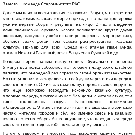
3 место — команда Староминского РКО
Далее мы начали вести занятия с казаками. Радует, что встретили
много знакомых казаков, которые приходят на наши тренировки
уже не первые сборы и результат на лицо. В части владения
длинноклинковым оружием казаки великолепно крутят двумя
шашками, выступают у себя в станицах на разных мероприятиях,
обучают своих детей, тем самым распространяют казачью
культуру. Пример для всех! Среди них атаман Иван Кунда,
атаман Николай Глиняный, казак Владислав Лучацкий и др.
Вечером перед нашим выступлением, буквально в течение
5 минут два полка собрались на полевом плацу возле штабной
палатки, что очередной раз поразило своей организованностью.
На выступлении мы старались от всей души через стихи передать
свое отношение к Отчизне, к казачеству, передать свою веру в то,
что еще возможно возродить исконную казачью культуру,
в первую очередь, в каждом из нас. Чем дальше читали стихи, тем
тише становилось вокруг. Чувствовалось понимание
и благодарность. Эти же стихи мы читали и в школах, и в воинских
частях, жителям городов и сёл, но именно здесь на казачьих
военно-полевых сборах было ощущение, что находишься среди
своих, что именно здесь тебя по-настоящему слышат.
Потом с задором и лихостью под заводную казачью музыку