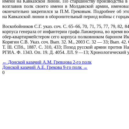
имени на Кавказской линии. По старшинству производства в
возглавив полк своего имени в Молдавской армии, именовал 
окончательно закрепился за П.М. Грековым. Подробнее об эт
на Кавказской линии в оборонительный период войны с горцами
Воскобойников С.Г. указ. соч. С. 65–66, 70, 71, 75, 77, 79, 82, 8
корпуса генерала от инфантерии графа Ланжерона, во время во
обер-квартирмейстером сего корпуса полковником бароном Икскю
Корягин С.В. Указ. соч. Вып. 32. М., 2003 С. 32 — 33; Вып. 42. С.
Т. III. СПб., 1887. С. 310, 433; Поход русской армии против Н
РГИА. Ф. 1343. Оп. 19. Д. 4054. ЛЛ. 9 —13; Хронологический ука
← Донской казачий А.М. Гревцова 2-го полк
Донской казачий А.Е. Грекова 9-го полк →
0