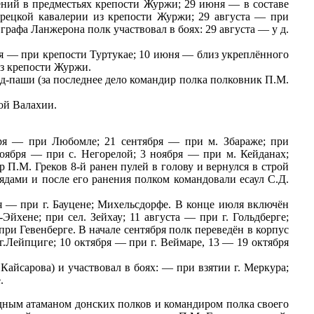
ений в предместьях крепости Журжи; 29 июня — в составе
урецкой кавалерии из крепости Журжи; 29 августа — при
графа Ланжерона полк участвовал в боях: 29 августа — у д.
мая — при крепости Туртукае; 10 июня — близ укреплённого
из крепости Журжи.
д-паши (за последнее дело командир полка полковник П.М.
шой Валахии.
бря — при Любомле; 21 сентября — при м. Збараже; при
ноября — при с. Негорелой; 3 ноября — при м. Кейданах;
 П.М. Греков 8-й ранен пулей в голову и вернулся в строй
рядами и после его ранения полком командовали есаул С.Д.
я — при г. Бауцене; Михельсдорфе. В конце июля включён
Эйхене; при сел. Зейхау; 11 августа — при г. Гольдберге;
 при Гевенберге. В начале сентября полк переведён в корпус
г.Лейпциге; 10 октября — при г. Веймаре, 13 — 19 октября
Кайсарова) и участвовал в боях: — при взятии г. Меркура;
.
ходным атаманом донских полков и командиром полка своего