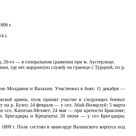
806 г.
4 г.
; 20-го — в генеральном сражении при м. Аустерлице.
нии, где нёс кордонную службу на границе с Турцией, по р.
рию Молдавии и Валахии. Участвовал в боях: 11 декабря —
авской армии, полк принял участие в следующих боевых
 на р. Бузео; 24 февраля — у сел. Абай-Визирлуй; 5 марта
ри сел. Капитан-Мехмет; 24 мая — при крепости Браилове;
л. Бригадиры и Крецешты; 20 июня — у сел Бригадиры;
809 г. Полк состоял в авангарде Валашского корпуса под