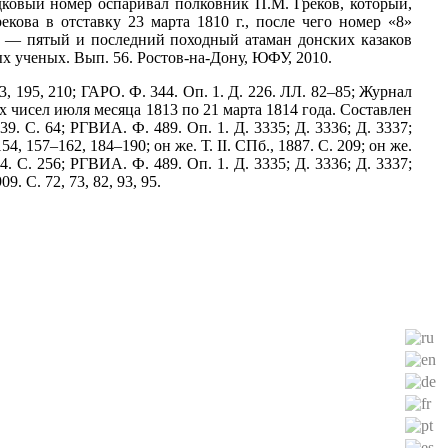
дковый номер оспаривал полковник П.М. Греков, который,
кова в отставку 23 марта 1810 г., после чего номер «8»
-й — пятый и последний походный атаман донских казаков
х ученых. Вып. 56. Ростов-на-Дону, ЮФУ, 2010.
 193, 195, 210; ГАРО. Ф. 344. Оп. 1. Д. 226. ЛЛ. 82–85; Журнал
 чисел июля месяца 1813 по 21 марта 1814 года. Составлен
. С. 64; РГВИА. Ф. 489. Оп. 1. Д. 3335; Д. 3336; Д. 3337;
54, 157–162, 184–190; он же. Т. II. СПб., 1887. С. 209; он же.
. С. 256; РГВИА. Ф. 489. Оп. 1. Д. 3335; Д. 3336; Д. 3337;
 С. 72, 73, 82, 93, 95.