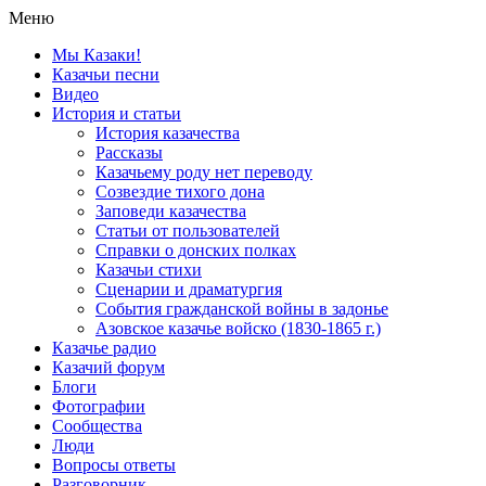
Меню
Мы Казаки!
Казачьи песни
Видео
История и статьи
История казачества
Рассказы
Казачьему роду нет переводу
Созвездие тихого дона
Заповеди казачества
Статьи от пользователей
Справки о донских полках
Казачьи стихи
Сценарии и драматургия
События гражданской войны в задонье
Азовское казачье войско (1830-1865 г.)
Казачье радио
Казачий форум
Блоги
Фотографии
Сообщества
Люди
Вопросы ответы
Разговорник