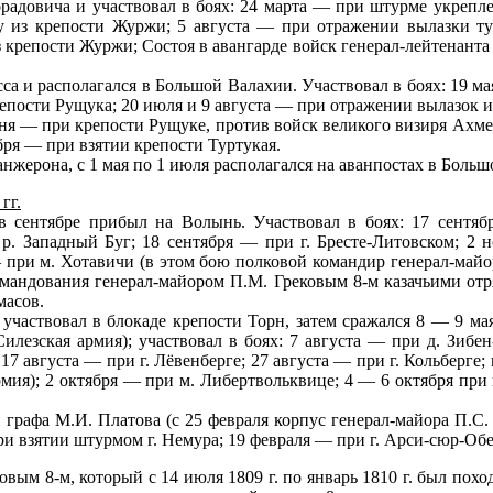
радовича и участвовал в боях: 24 марта — при штурме укрепл
ку из крепости Журжи; 5 августа — при отражении вылазки т
з крепости Журжи; Состоя в авангарде войск генерал-лейтенанта 
сса и располагался в Большой Валахии. Участвовал в боях: 19 
репости Рущука; 20 июля и 9 августа — при отражении вылазок 
юня — при крепости Рущуке, против войск великого визиря Ахме
ября — при взятии крепости Туртукая.
анжерона, с 1 мая по 1 июля располагался на аванпостах в Боль
гг.
 сентябре прибыл на Волынь. Участвовал в боях: 17 сентя
р. Западный Буг; 18 сентября — при г. Бресте-Литовском; 2 
 при м. Хотавичи (в этом бою полковой командир генерал-майор
 командования генерал-майором П.М. Грековым 8-м казачьими от
масов.
участвовал в блокаде крепости Торн, затем сражался 8 — 9 ма
лезская армия); участвовал в боях: 7 августа — при д. Зибен-
17 августа — при г. Лёвенберге; 27 августа — при г. Кольберге;
мия); 2 октября — при м. Либертвольквице; 4 — 6 октября при 
 графа М.И. Платова (с 25 февраля корпус генерал-майора П.С. 
при взятии штурмом г. Немура; 19 февраля — при г. Арси-сюр-Обе
овым 8-м, который с 14 июля 1809 г. по январь 1810 г. был по