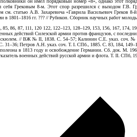
 полковники он имел порядковый номер «8», однако этот поря
себя Грековым 8-м. Этот спор разрешился с выходом Г.В. Гре
ом см. статью А.В. Захаревича «Гаврила Васильевич Греков 8
 в 1801–1816 гг. ??? // Рубикон. Сборник научных работ молоды
4, 85, 86, 87, 111, 120 122, 122–123, 128–129, 153, 156, 167, 174,
енных действий Силезской армии против французов, с последних
лем. // ВЖ № II, 1838. С. 54–57; Калинин С.Е. указ. соч. № 39
 31–36; Петров А.Н. указ. соч. Т. I. СПб., 1885. С. 83, 184, 149–1
аполеона в 1813 году и освобождение Германии. Сб. док. М. 1964
затель военных действий русской армии и флота. Т. II. СПб, 1909.