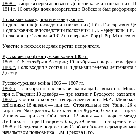
1808 г
.
5 апреля переименован в Донской казачий полковника П.
1814 г
.
16 октября полк возвратился в Войско и был расформир
Полковые командиры и командующие.
Подполковник (впоследствии полковник) Пётр Григорьевич Дени
Подполковник (впоследствии полковник) Г.Л. Чернушкин 1-й. — 
Полковник (с 18 января 1812 г. генерал-майор) Пётр Матвеевич 
Участие в походах и делах против неприятеля.
Русско-австро-французская война 1805 г.
1805 г
.
С 6 сентября в Австрии; 19 ноября — при разгроме фран
1806 г
.
Полк входил в состав 11-й дивизии генерал-лейтенанта 
Днестр.
Русско-турецкая война 1806 — 1807 гг.
1806 г
.
15 ноября полк в составе авангарда Главных сил Молд
при с. Гладяны; 13 декабря — при взятии г. Бухареста, захвати
1807 г
.
Состоя в корпусе генерал-лейтенанта М.А. Милорад
действиях: 16 января — при сел. Стоянешты и сел. Узина; 26 
-.при сел. Чатыржоглу, близ крепости Журжи; 6 марта — при 
2 июня — при сел. Обилешти;. 12 июня — на дороге между
3 и 8 июля — при Визирском броде; 29 июля — при крепости 
1808 г
.
Вследствие подписания Слободзейского перемирия межд
начальством полковника П.М. Грекова 8-го.