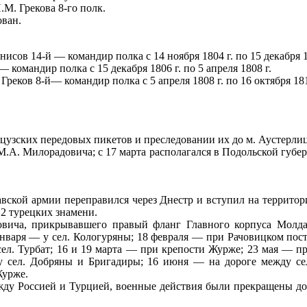
М. Грекова 8-го полк.
ован.
сов 14-й — командир полка с 14 ноября 1804 г. по 15 декабря 1
командир полка с 15 декабря 1806 г. по 5 апреля 1808 г.
Греков 8-й— командир полка с 5 апреля 1808 г. по 16 октября 181
цузских передовых пикетов и преследовании их до м. Аустерлиц
М.А. Милорадовича; с 17 марта располагался в Подольской губер
авской армии переправился через Днестр и вступил на террито
л 2 турецких знамени.
овича, прикрывавшего правый фланг Главного корпуса Молд
января — у сел. Кологуряны; 18 февраля — при Рачовицком посту
сел. Турбат; 16 и 19 марта — при крепости Журже; 23 мая — п
 сел. Добряны и Бригадиры; 16 июня — на дороге между се
Журже.
у Россией и Турцией, военные действия были прекращены до 1