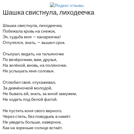
Шашка свистнула, лиходеечка
Шашка свистнула, лиходеечка,
Побежала кровь на снежок,
Эх, судьба моя — канареечка!
Отгулялся, знать, — вышел срок.
Отыграл, видать, на тальяночке
По вечёрочкам, вам, друзья,
На зелёной, вновь, на поляночке,
Не услышать мне соловья.
Отлюбил своё, отухаживал,
За девчёночкой молодой,
Не бывать ей, знать, за мной замужем,
Не ходить под белой фатой.
Не пустить коня свого верного,
Через степь, без поводьев, в намёт.
Не увидеть больше, наверное,
Как на зореньке солнце встаёт.