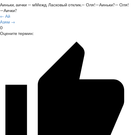
Аиньки, аички — мМежд. Ласковый отклик.— Оля!—Аиньки?— Оля!
—Аички?
← Ай
Азям →
0
Оцените термин: