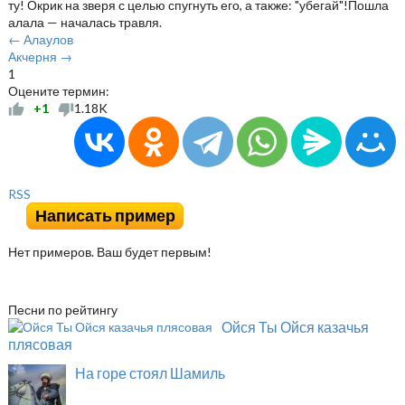
ту! Окрик на зверя с целью спугнуть его, а также: "убегай"!Пошла
алала — началась травля.
← Алаулов
Акчерня →
1
Оцените термин:
+1
1.18K
RSS
Написать пример
Нет примеров. Ваш будет первым!
Песни по рейтингу
Ойся Ты Ойся казачья
плясовая
На горе стоял Шамиль