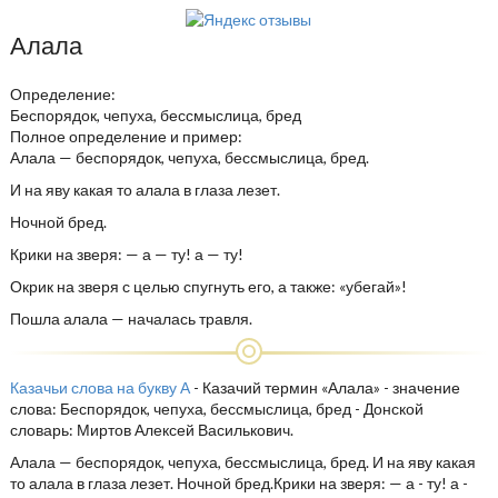
Алала
Определение:
Беспорядок, чепуха, бессмыслица, бред
Полное определение и пример:
Алала — беспорядок, чепуха, бессмыслица, бред.
И на яву какая то алала в глаза лезет.
Ночной бред.
Крики на зверя: — а — ту! а — ту!
Окрик на зверя с целью спугнуть его, а также: «убегай»!
Пошла алала — началась травля.
Казачьи слова на букву А
- Казачий термин «Алала» - значение
слова: Беспорядок, чепуха, бессмыслица, бред - Донской
словарь: Миртов Алексей Василькович.
Алала — беспорядок, чепуха, бессмыслица, бред. И на яву какая
то алала в глаза лезет. Ночной бред.Крики на зверя: — а - ту! а -