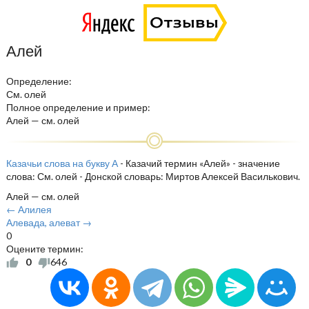
Алей
Определение:
См. олей
Полное определение и пример:
Алей — см. олей
Казачьи слова на букву А
- Казачий термин «Алей» - значение
слова: См. олей - Донской словарь: Миртов Алексей Василькович.
Алей — см. олей
← Алилея
Алевада, алеват →
0
Оцените термин:
0
646