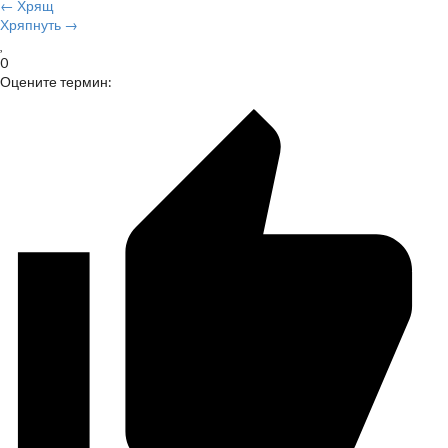
← Хрящ
Хряпнуть →
0
Оцените термин: