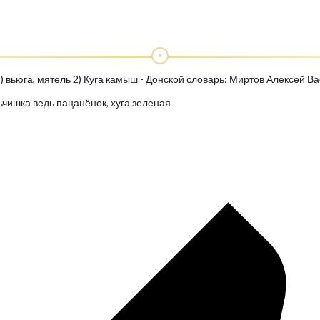
1) вьюга, мятель 2) Куга камыш - Донской словарь: Миртов Алексей В
альчишка ведь пацанёнок, хуга зеленая