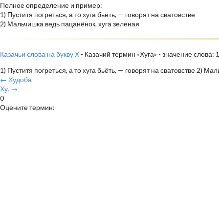
Полное определение и пример:
1) Пуститя погреться, а то хуга бьёть, — говорят на сватовстве
2) Мальчишка ведь пацанёнок, хуга зеленая
Казачьи слова на букву Х
- Казачий термин «Хуга» - значение слова: 
1) Пуститя погреться, а то хуга бьёть, — говорят на сватовстве 2) М
← Худоба
Ху. →
0
Оцените термин: