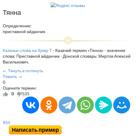
Тянна
Определение:
приставной айданчик
Казачьи слова на букву Т
- Казачий термин «Тянна» - значение
слова: Приставной айданчик - Донской словарь: Миртов Алексей
Василькович.
← Тянуть и потянуть
Тямить →
0
Оцените термин:
0
535
RSS
Написать пример