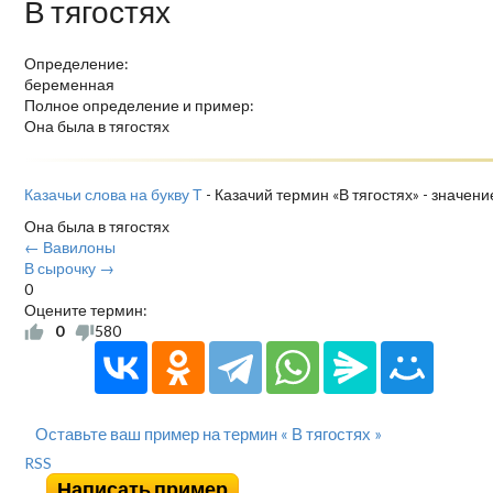
В тягостях
Определение:
беременная
Полное определение и пример:
Она была в тягостях
Казачьи слова на букву Т
- Казачий термин «В тягостях» - значен
Она была в тягостях
← Вавилоны
В сырочку →
0
Оцените термин:
0
580
Оставьте ваш пример на термин « В тягостях »
RSS
Написать пример