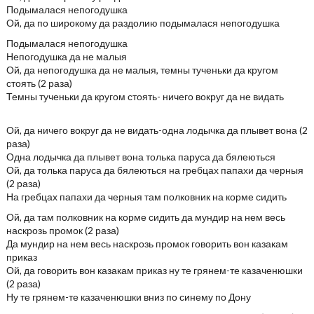
Подымалася непогодушка
Ой, да по широкому да раздолию подымалася непогодушка
Подымалася непогодушка
Непогодушка да не малыя
Ой, да непогодушка да не малыя, темны тученьки да кругом
стоять (2 раза)
Темны тученьки да кругом стоять- ничего вокруг да не видать
Ой, да ничего вокруг да не видать-одна лодычка да плывет вона (2
раза)
Одна лодычка да плывет вона толька паруса да бялеються
Ой, да толька паруса да бялеються на гребцах папахи да черныя
(2 раза)
На гребцах папахи да черныя там полковник на корме сидить
Ой, да там полковник на корме сидить да мундир на нем весь
наскрозь промок (2 раза)
Да мундир на нем весь наскрозь промок говорить вон казакам
приказ
Ой, да говорить вон казакам приказ ну те грянем-те казаченюшки
(2 раза)
Ну те грянем-те казаченюшки вниз по синему по Дону