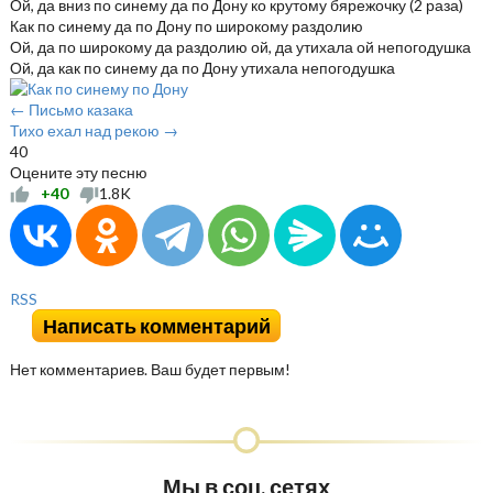
Ой, да вниз по синему да по Дону ко крутому бярежочку (2 раза)
Как по синему да по Дону по широкому раздолию
Ой, да по широкому да раздолию ой, да утихала ой непогодушка
Ой, да как по синему да по Дону утихала непогодушка
← Письмо казака
Тихо ехал над рекою →
40
Оцените эту песню
+40
1.8K
RSS
Написать комментарий
Нет комментариев. Ваш будет первым!
Мы в соц. сетях