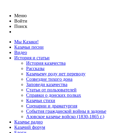
Меню
Войти
Поиск
Мы Казаки!
Казачьи песни
Видео
История и статьи
История казачества
Рассказы
Казачьему роду нет переводу
Созвездие тихого дона
Заповеди казачества
Статьи от пользователей
Справки о донских полках
Казачьи стихи
Сценарии и драматургия
События гражданской войны в задонье
Азовское казачье войско (1830-1865 г.)
Казачье радио
Казачий форум
Блоги