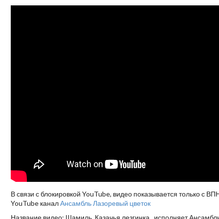
В связи с блокировкой YouTube, видео показывается только с ВП
YouTube канал
Ансамбль Лазоревый цветок
Название видео: Шамиль. Казачья лезгинка., исполняет Ансамбл