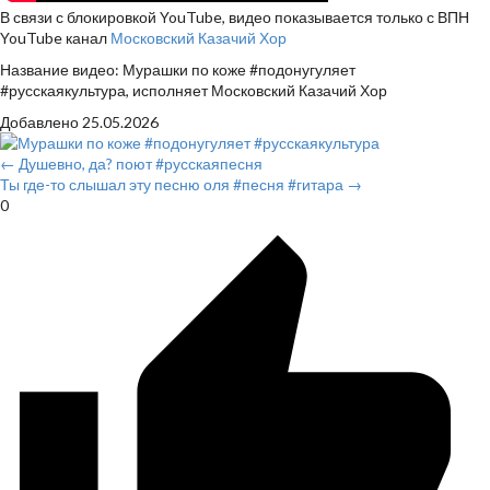
В связи с блокировкой YouTube, видео показывается только с ВПН
YouTube канал
Московский Казачий Хор
Название видео: Мурашки по коже #подонугуляет
#русскаякультура, исполняет Московский Казачий Хор
Добавлено
25.05.2026
← Душевно, да? поют #русскаяпесня
Ты где-то слышал эту песню оля #песня #гитара →
0