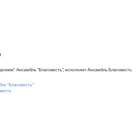
Н
ироким". Ансамбль "Благовестъ", исполняет Ансамбль Благовестъ
овестъ