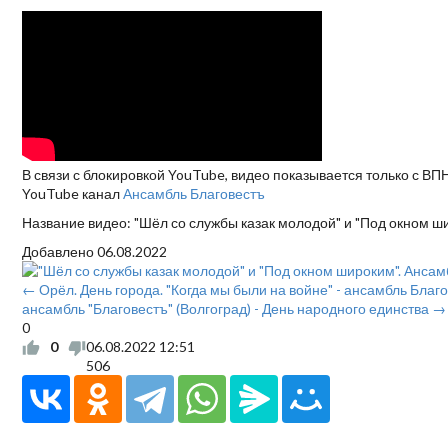
В связи с блокировкой YouTube, видео показывается только с ВП
YouTube канал
Ансамбль Благовестъ
Название видео: "Шёл со службы казак молодой" и "Под окном ш
Добавлено
06.08.2022
← Орёл. День города. "Когда мы были на войне" - ансамбль Благ
ансамбль "Благовестъ" (Волгоград) - День народного единства →
0
0
06.08.2022
12:51
506