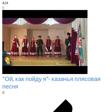
424
0
"Ой, как пойду я"- казачья плясовая
песня
0