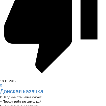
18.10.2019
0
Донская казачка
В Задонье пташечка кукует.
– Прошу тебя, не замолкай!
Она судьбу мою толкует.