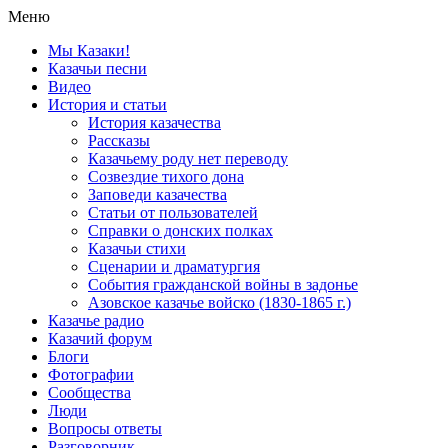
Меню
Мы Казаки!
Казачьи песни
Видео
История и статьи
История казачества
Рассказы
Казачьему роду нет переводу
Созвездие тихого дона
Заповеди казачества
Статьи от пользователей
Справки о донских полках
Казачьи стихи
Сценарии и драматургия
События гражданской войны в задонье
Азовское казачье войско (1830-1865 г.)
Казачье радио
Казачий форум
Блоги
Фотографии
Сообщества
Люди
Вопросы ответы
Разговорник