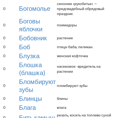
синоним «рукобитье» —
Богомолье
0
предсвадебный обрядовый
праздник
Боговы
0
поимидоры
яблочки
Бобовник
0
растение
Боб
0
птица-баба, пеликан.
Блузка
0
женская кофточка
Блошка
насекомое -вредитель на
0
(блашка)
растении
Бломбируют
0
пломбируют зубы
зубы
Блинцы
0
блины
Блага
0
влага
резать, косить на топливо сухой
Бить камыш
0