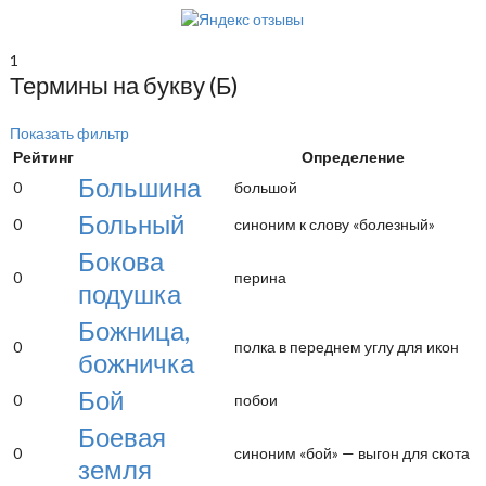
1
Термины на букву (Б)
Показать фильтр
Рейтинг
Определение
Большина
0
большой
Больный
0
синоним к слову «болезный»
Бокова
0
перина
подушка
Божница,
0
полка в переднем углу для икон
божничка
Бой
0
побои
Боевая
0
синоним «бой» — выгон для скота
земля