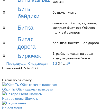
камыш
Бить
0
бездельничать
байдики
синомим — биток, айданчик,
Битка
0
которым бьют кон. Обычно
налитый свинцом
Битая
0
большая, наезженная дорога
дорога
1. рыба, похожая на ерша
Бирючек
0
2. двухгодовалый бычок
← Предыдущая
Следующая →
1
2
3
4
...
19
Показаны 41-60 из 377
Песни по рейтингу
Ойся Ты Ойся казачья плясовая
На горе стоял Шамиль
Не для меня