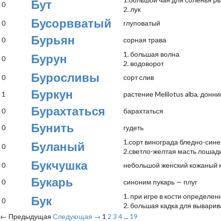
Бут
0
2. лук
Бусорвватый
0
глуповатый
Бурьян
0
сорная трава
1. большая волна
Бурун
0
2. водоворот
Буросливы
0
сорт слив
Буркун
1
растение Melilotus alba, донни
Бурахтаться
0
барахтаться
Бунить
0
гудеть
1.сорт винограда бледно-сине
Буланый
0
2.светло-желтая масть лошад
Букчушка
0
небольшой женский кожаный 
Букарь
0
синоним пукарь — плуг
1. при игре в кости определе
Бук
0
2. большая кадка для вывари
← Предыдущая
Следующая →
1
2
3
4
...
19