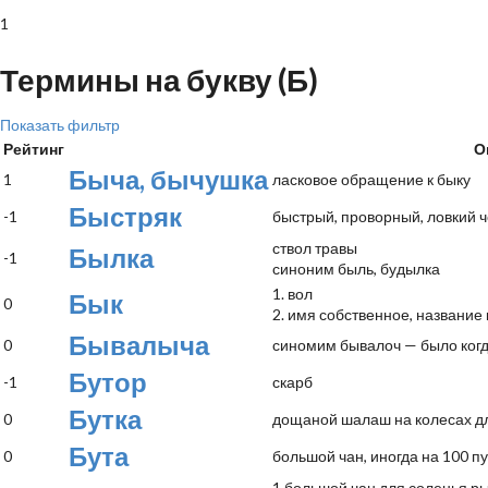
1
Термины на букву (Б)
Показать фильтр
Рейтинг
О
Быча, бычушка
1
ласковое обращение к быку
Быстряк
-1
быстрый, проворный, ловкий 
ствол травы
Былка
-1
синоним быль, будылка
1. вол
Бык
0
2. имя собственное, название
Бывалыча
0
синомим бывалоч — было когд
Бутор
-1
скарб
Бутка
0
дощаной шалаш на колесах д
Бута
0
большой чан, иногда на 100 п
1.большой чан для соленья ры