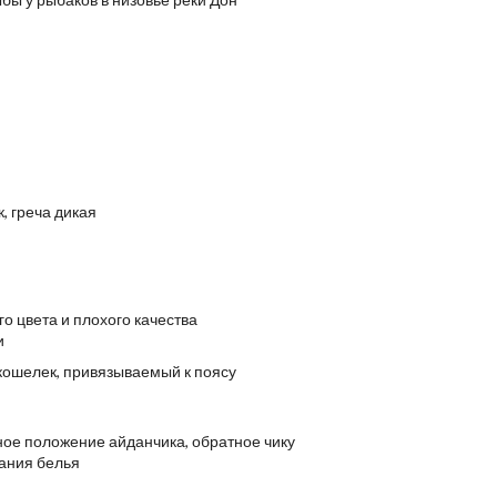
к, греча дикая
го цвета и плохого качества
и
кошелек, привязываемый к поясу
нное положение айданчика, обратное чику
вания белья