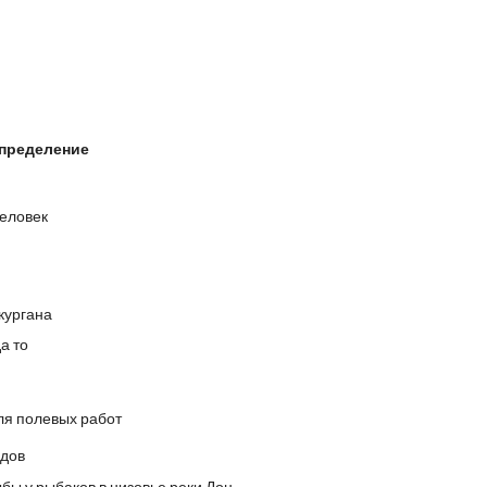
пределение
человек
 кургана
а то
ля полевых работ
удов
бы у рыбаков в низовье реки Дон