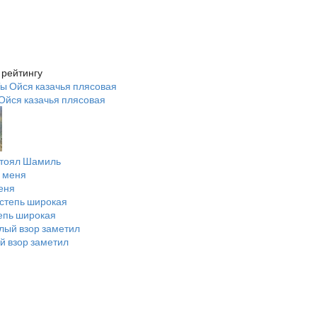
 рейтингу
Ойся казачья плясовая
стоял Шамиль
еня
тепь широкая
й взор заметил