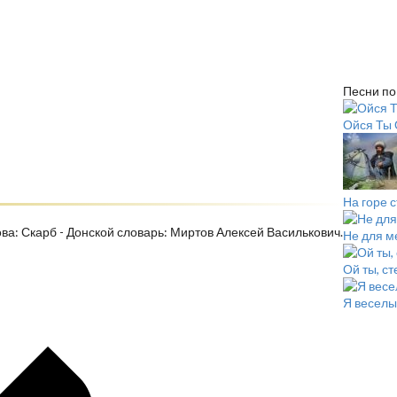
Песни по
Ойся Ты 
На горе 
ова: Скарб - Донской словарь: Миртов Алексей Василькович.
Не для м
Ой ты, с
Я веселы