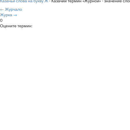
Казачьи слова на букву Ж
- Казачий термин «Журной» - значение сло
← Журчало
Журка →
0
Оцените термин: