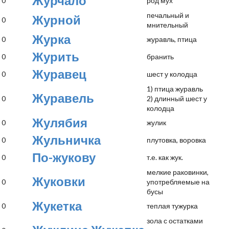
Журчало
0
род мух
печальный и
Журной
0
мнительный
Журка
0
журавль, птица
Журить
0
бранить
Журавец
0
шест у колодца
1) птица журавль
Журавель
0
2) длинный шест у
колодца
Жулябия
0
жулик
Жульничка
0
плутовка, воровка
По-жукову
0
т.е. как жук.
мелкие раковинки,
Жуковки
0
употребляемые на
бусы
Жукетка
0
теплая тужурка
зола с остатками