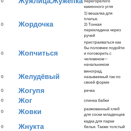
Жужлица,Жужепка
0
перегорелого
каменного угля
1) вешалка для
платья.
Жордочка
0
2) Тонкая
перекладина через
ручей
пристраиваться как
бы половчее подойти
Жопчиться
0
и поговорить с
человеком—
начальником
виноград,
Желудёвый
0
называемый так по
своей форме
Жогупя
0
речка
Жог
0
спинка бабки
разжованный хлеб
Жовки
0
для соски младенцев
кадка для парки
Жнукта
0
белья. Также толстый