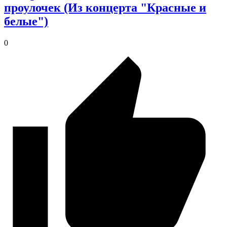
проулочек (Из концерта "Красные и
белые")
0