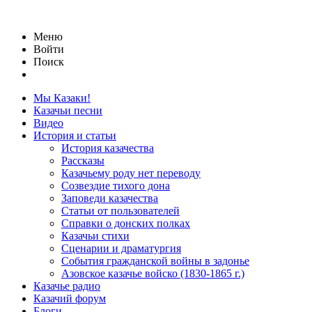
Меню
Войти
Поиск
Мы Казаки!
Казачьи песни
Видео
История и статьи
История казачества
Рассказы
Казачьему роду нет переводу
Созвездие тихого дона
Заповеди казачества
Статьи от пользователей
Справки о донских полках
Казачьи стихи
Сценарии и драматургия
События гражданской войны в задонье
Азовское казачье войско (1830-1865 г.)
Казачье радио
Казачий форум
Блоги