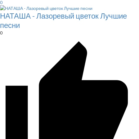
0
НАТАША - Лазоревый цветок Лучшие
песни
0