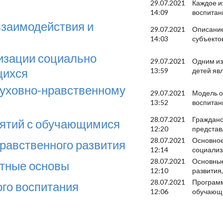
29.07.2021
Каждое и
14:09
воспитан
взаимодействия и
29.07.2021
Описание
14:03
субъекто
изации социально
29.07.2021
Одним из
щихся
13:59
детей яв
духовно-нравственному
29.07.2021
Модель о
13:52
воспитан
28.07.2021
Гражданс
нятий с обучающимися
12:20
представ
28.07.2021
Основное
равственного развития
12:14
социализ
28.07.2021
Основные
стные основы
12:10
развития
28.07.2021
Программ
го воспитания
12:06
обучающи