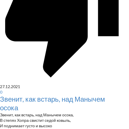
27.12.2021
0
Звенит, как встарь, над Манычем
осока
Звенит, как встарь, над Манычем осока,
В степях Хопра свистит седой ковыль,
И поднимает густо и высоко